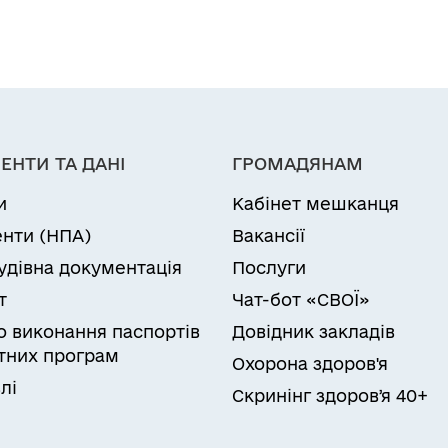
ЕНТИ ТА ДАНІ
ГРОМАДЯНАМ
и
Кабінет мешканця
нти (НПА)
Вакансії
удівна документація
Послуги
т
Чат-бот «СВОЇ»
ро виконання паспортів
Довідник закладів
них програм
Охорона здоров'я
лі
Скринінг здоровʼя 40+