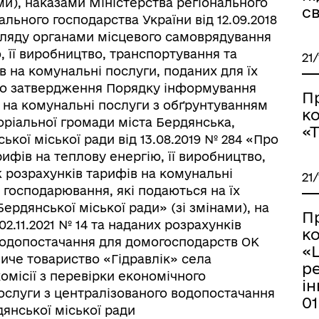
ми), наказами Міністерства регіонального
с
льного господарства України від 12.09.2018
ляду органами місцевого самоврядування
, її виробництво, транспортування та
21
в на комунальні послуги, поданих для їх
Про затвердження Порядку інформування
П
в на комунальні послуги з обґрунтуванням
к
торіальної громади міста Бердянська,
«
кої міської ради від 13.08.2019 № 284 «Про
фів на теплову енергію, її виробництво,
ж розрахунків тарифів на комунальні
21
в господарювання, які подаються на їх
ердянської міської ради» (зі змінами), на
П
2.11.2021 № 14 та наданих розрахунків
к
водопостачання для домогосподарств ОК
«
иче товариство «Гідравлік» села
ре
омісії з перевірки економічного
ін
ослуги з централізованого водопостачання
01
рдянської міської ради