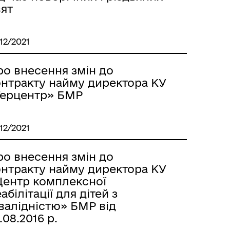
вят
/12/2021
ро внесення змін до
онтракту найму директора КУ
Терцентр» БМР
/12/2021
ро внесення змін до
онтракту найму директора КУ
Центр комплексної
абілітації для дітей з
валідністю» БМР від
.08.2016 р.