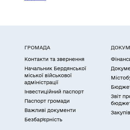
ГРОМАДА
ДОКУМ
Контакти та звернення
Фінанс
Начальник Бердянської
Докуме
міської військової
Містоб
адміністрації
Бюдже
Інвестиційний паспорт
Звіт п
Паспорт громади
бюджет
Важливі документи
Закупів
Безбар'єрність