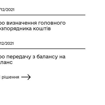
/12/2021
ро визначення головного
озпорядника коштів
/12/2021
ро передачу з балансу на
аланс
і рішення