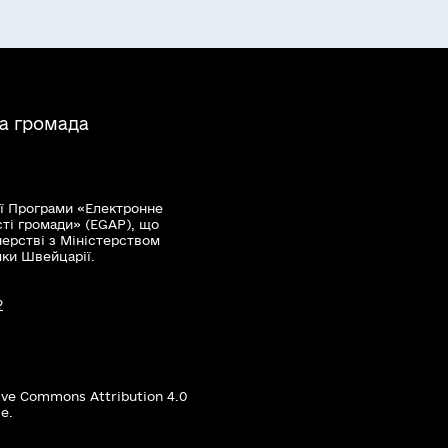
на громада
ї Програми «Електронне
сті громади» (EGAP), що
нерстві з Міністерством
мки Швейцарії.
?
ive Commons Attribution 4.0
е.