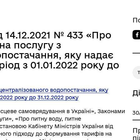
П
 14.12.2021 № 433 «Про
на послугу з
постачання, яку надає
іод з 01.01.2022 року до
централізованого водопостачання, яку
Д
2022 року до 31.12.2022 року
ісцеве самоврядування в Україні», Законами
30
ги», «Про питну воду, питне
тановою Кабінету Міністрів України від
П
иного підходу до формування тарифів на
пі