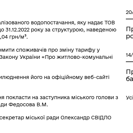
20
алізованого водопостачання, яку надає ТОВ
П
до 31.12.2022 року за структурою, наведеною
р
,04 грн/м³.
домити споживачів про зміну тарифу у
14
0 Закону України «Про житлово-комунальні
П
рилюднення його на офіційному веб-сайті
б
я покласти на заступника міського голови з
Ус
ади Федосова В.М.
 секретар міської ради Олександр СВІДЛО