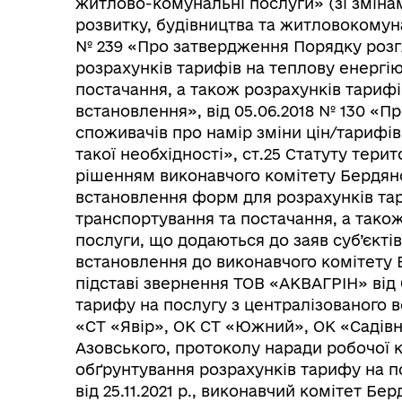
житлово-комунальні послуги» (зі зміна
розвитку, будівництва та житловокомуна
№ 239 «Про затвердження Порядку розг
розрахунків тарифів на теплову енергію
постачання, а також розрахунків тарифі
встановлення», від 05.06.2018 № 130 «
споживачів про намір зміни цін/тарифі
такої необхідності», ст.25 Статуту тери
рішенням виконавчого комітету Бердянсь
встановлення форм для розрахунків тари
транспортування та постачання, а тако
послуги, що додаються до заяв суб’єкті
встановлення до виконавчого комітету Б
підставі звернення ТОВ «АКВАГРІН» від 0
тарифу на послугу з централізованого 
«СТ «Явір», ОК СТ «Южний», ОК «Садівн
Азовського, протоколу наради робочої к
обґрунтування розрахунків тарифу на п
від 25.11.2021 р., виконавчий комітет Бе