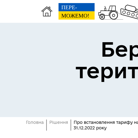
Бе
тери
Герої не вмирають
Головна
Рішення
Про встановлення тарифу на 
31.12.2022 року