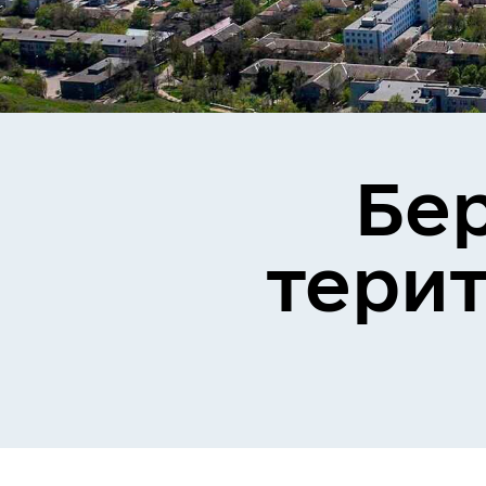
Бе
тери