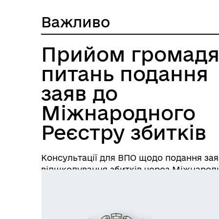
Важливо
Прийом громадя
питань подання
заяв до
Міжнародного
Реєстру збитків
Консультації для ВПО щодо подання зая
відшкодування збитків через Міжнарод
збитків.