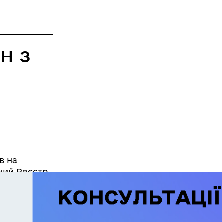
н з
в на
ний Реєстр