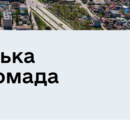
ька
омада