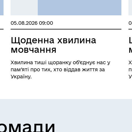
05.08.2026 09:00
0
Щоденна хвилина
мовчання
Хвилина тиші щоранку об’єднує нас у
Х
пам’яті про тих, хто віддав життя за
п
Україну.
У
ромади