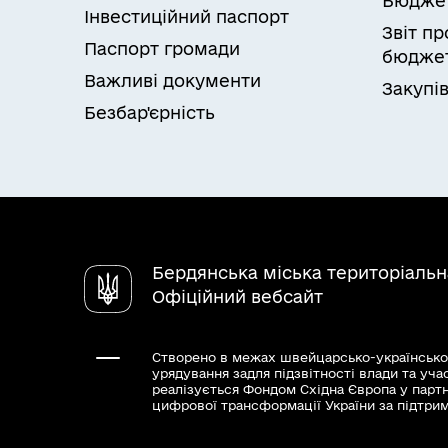
Бюдже
Інвестиційний паспорт
Звіт п
Паспорт громади
бюджет
Важливі документи
Закупів
Безбар'єрність
Бердянська міська територіаль
Офіційний вебсайт
Створено в межах швейцарсько-українсько
урядування задля підзвітності влади та уча
реалізується Фондом Східна Європа у парт
цифрової трансформації України за підтри