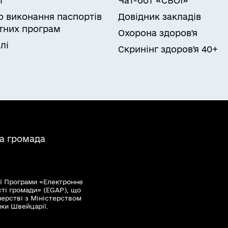
т
Чат-бот «СВОЇ»
ро виконання паспортів
Довідник закладів
них програм
Охорона здоров'я
лі
Скринінг здоровʼя 40+
на громада
ї Програми «Електронне
сті громади» (EGAP), що
нерстві з Міністерством
мки Швейцарії.