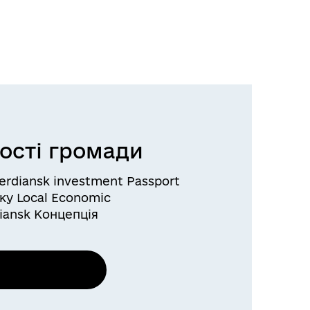
ості громади
erdiansk investment Passport
ку Local Economic
diansk Концепція