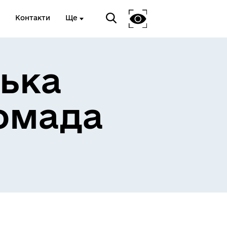
Контакти
Ще
ька
омада