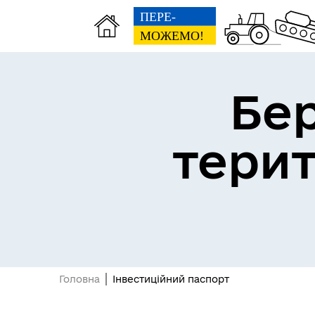
Бе
Герої не вмирають
тери
Головна
Інвестиційний паспорт