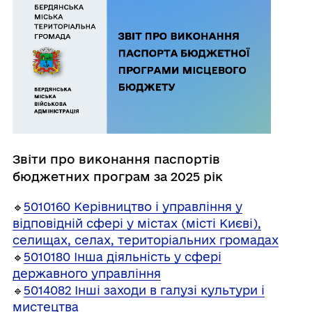
Звіти про виконання паспортів
бюджетних програм за 2025 рік
🔹
5010160 Керівництво і управління у
відповідній сфері у містах (місті Києві),
селищах, селах, територіальних громадах
🔹
5010180 Інша діяльність у сфері
державного управління
🔹
5014082 Інші заходи в галузі культури і
мистецтва