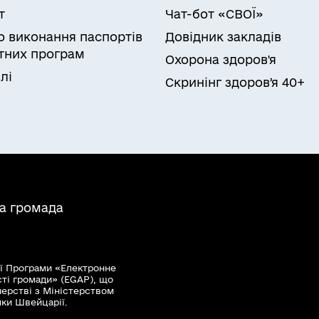
т
Чат-бот «СВОЇ»
ро виконання паспортів
Довідник закладів
них програм
Охорона здоров'я
лі
Скринінг здоровʼя 40+
на громада
ї Програми «Електронне
сті громади» (EGAP), що
нерстві з Міністерством
мки Швейцарії.