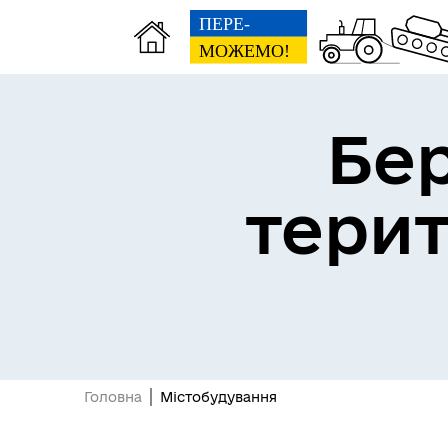
Бе
тери
Герої не вмирають
Головна
Містобудування