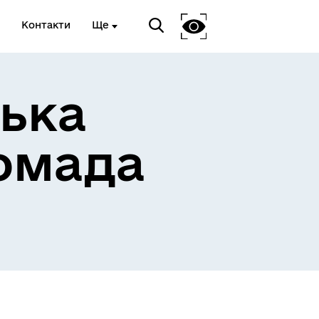
Контакти
Ще
ька
омада