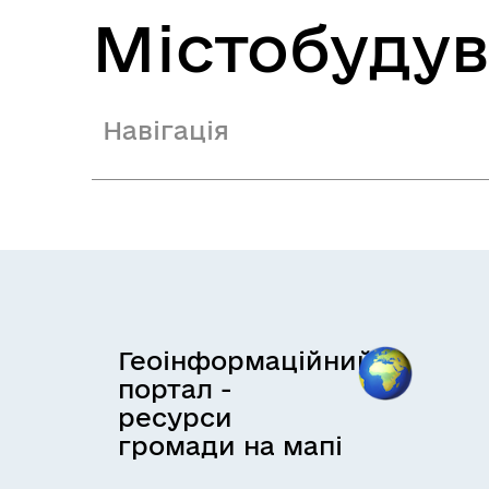
Містобуду
Навігація
Геоінформаційний
портал -
ресурси
громади на мапі