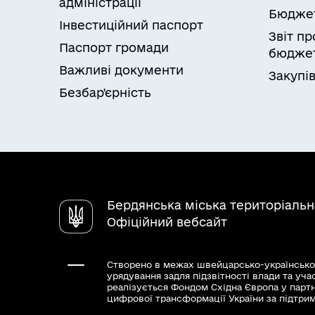
адміністрації
Бюдже
Інвестиційний паспорт
Звіт п
Паспорт громади
бюджет
Важливі документи
Закупів
Безбар'єрність
Бердянська міська територіаль
Офіційний вебсайт
Створено в межах швейцарсько-українсько
урядування задля підзвітності влади та уча
реалізується Фондом Східна Європа у парт
цифрової трансформації України за підтри