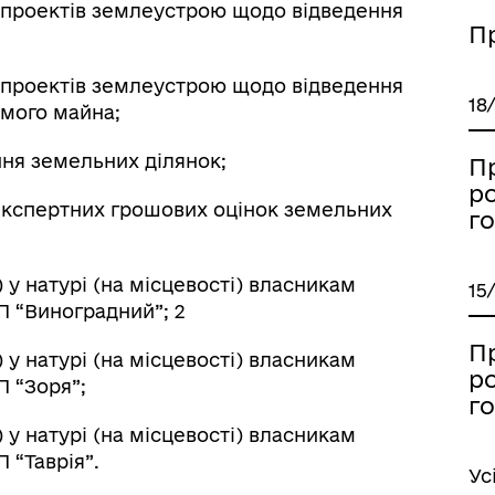
я проектів землеустрою щодо відведення
П
я проектів землеустрою щодо відведення
18
омого майна;
ння земельних ділянок;
П
р
 експертних грошових оцінок земельних
го
 у натурі (на місцевості) власникам
15
П “Виноградний”; 2
П
 у натурі (на місцевості) власникам
р
П “Зоря”;
го
 у натурі (на місцевості) власникам
 “Таврія”.
Ус