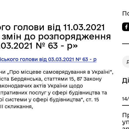
П
о голови від 11.03.2021
 змін до розпорядження
.03.2021 № 63 - р»
ького голови від 03.03.2021 № 63 - р
ни „Про місцеве самоврядування в Україні”,
іста Бердянська, статтями 15, 87 Закону
Д
законодавчих актів України щодо
тративних послуг у сфері будівництва та
14
 системи у сфері будівництва”, ст. 15
II скликання,
П
у
ар