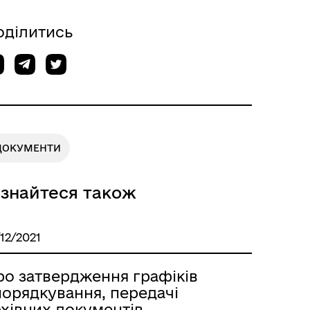
оділитись
ДОКУМЕНТИ
ізнайтеся також
/12/2021
ро затвердження графіків
порядкування, передачі
хівних документів,