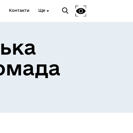
Контакти
Ще
ька
омада