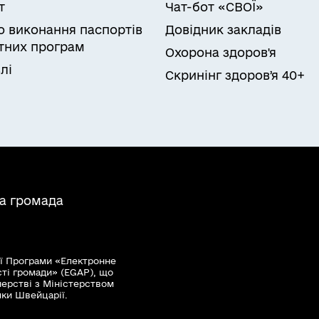
т
Чат-бот «СВОЇ»
ро виконання паспортів
Довідник закладів
них програм
Охорона здоров'я
лі
Скринінг здоровʼя 40+
на громада
ї Програми «Електронне
сті громади» (EGAP), що
нерстві з Міністерством
мки Швейцарії.