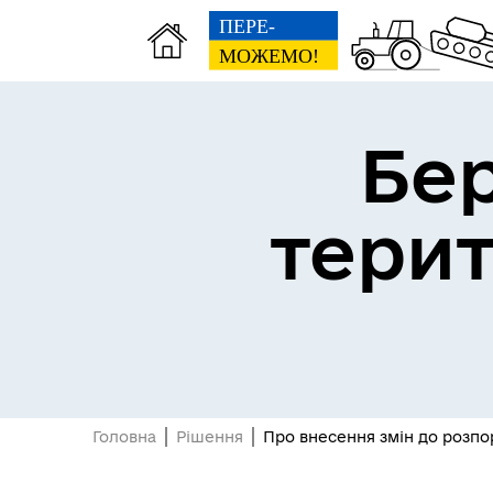
Бе
тери
Герої не вмирають
Головна
Рішення
Про внесення змін до розпор