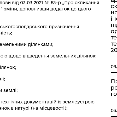
лови від 03.03.2021 № 63-р „Про скликання
с
ня” зміни, доповнивши додаток до цього
н
ін
пі
ьськогосподарського призначення
ор
ість;
те
те
земельними ділянками;
20
рою щодо відведення земельних ділянок;
09
ілянок;
лі;
П
р
и землі;
го
 технічних документацій із землеустрою
ок в натурі (на місцевості);
03