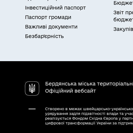
Бюдже
Інвестиційний паспорт
Звіт п
Паспорт громади
бюджет
Важливі документи
Закупів
Безбар'єрність
Бердянська міська територіаль
Офіційний вебсайт
Створено в межах швейцарсько-українсько
урядування задля підзвітності влади та уча
реалізується Фондом Східна Європа у парт
цифрової трансформації України за підтри