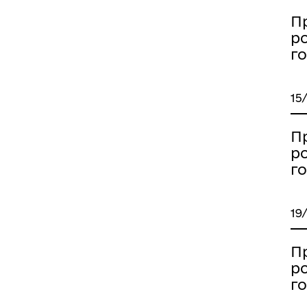
П
р
го
15
П
р
го
19
П
р
го