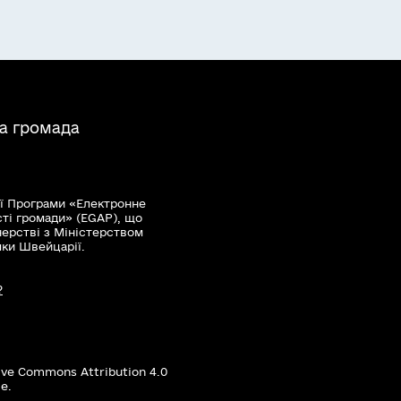
на громада
ї Програми «Електронне
сті громади» (EGAP), що
нерстві з Міністерством
мки Швейцарії.
?
ive Commons Attribution 4.0
е.