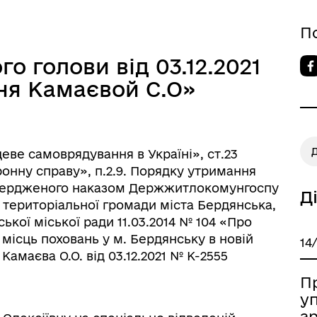
П
о голови від 03.12.2021
ня Камаєвой С.О»
цеве самоврядування в Україні», ст.23
онну справу», п.2.9. Порядку утримання
твердженого наказом Держжитлокомунгоспу
Д
ту територіальної громади міста Бердянська,
кої міської ради 11.03.2014 № 104 «Про
ісць поховань у м. Бердянську в новій
14
 Камаєва О.О. від 03.12.2021 № К-2555
П
у
ар