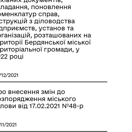
кладання, поновлення
оменклатур справ,
струкцій з діловодства
дприємств, установ та
ганізацій, розташованих на
риторії Бердянської міської
риторіальної громади, у
22 році
/12/2021
ро внесення змін до
озпорядження міського
лови від 17.02.2021 №48-р
/11/2021