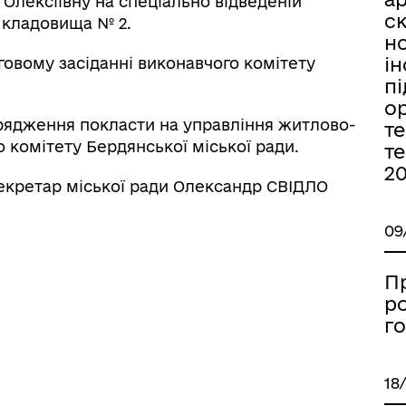
 Олексіївну на спеціально відведеній
с
о кладовища № 2.
н
ін
говому засіданні виконавчого комітету
пі
ор
рядження покласти на управління житлово-
те
 комітету Бердянської міської ради.
те
20
секретар міської ради Олександр СВІДЛО
09
П
р
го
18