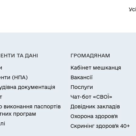
Ус
ЕНТИ ТА ДАНІ
ГРОМАДЯНАМ
и
Кабінет мешканця
нти (НПА)
Вакансії
удівна документація
Послуги
т
Чат-бот «СВОЇ»
ро виконання паспортів
Довідник закладів
них програм
Охорона здоров'я
лі
Скринінг здоровʼя 40+