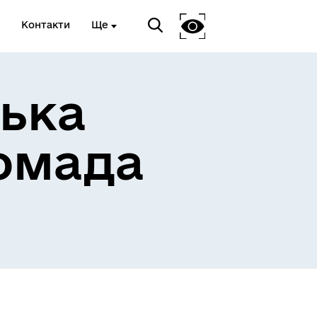
Контакти
Ще
ька
омада