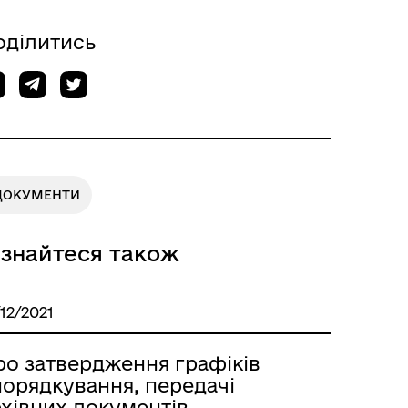
оділитись
ДОКУМЕНТИ
ізнайтеся також
/12/2021
ро затвердження графіків
порядкування, передачі
хівних документів,