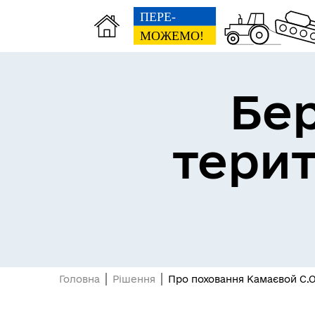
Бе
тери
Герої не вмирають
Головна
Рішення
Про поховання Камаєвой С.