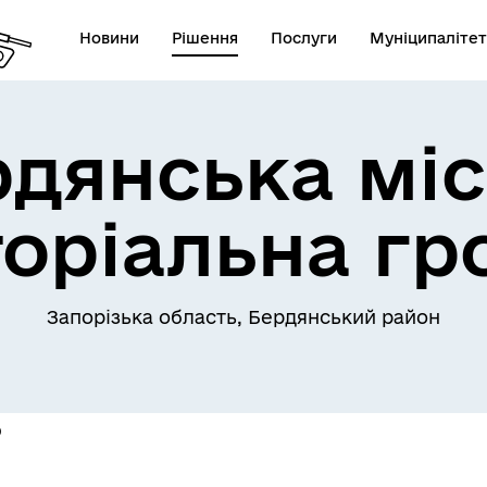
Новини
Рішення
Послуги
Муніципалітет
рдянська міс
торіальна гр
Запорізька область, Бердянський район
О