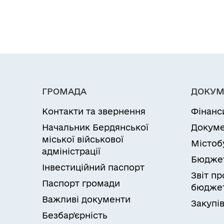
ГРОМАДА
ДОКУМ
Контакти та звернення
Фінанс
Начальник Бердянської
Докуме
міської військової
Містоб
адміністрації
Бюдже
Інвестиційний паспорт
Звіт п
Паспорт громади
бюджет
Важливі документи
Закупів
Безбар'єрність