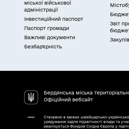
міської військової
Містоб
адміністрації
Бюдже
Інвестиційний паспорт
Звіт п
Паспорт громади
бюджет
Важливі документи
Закупів
Безбар'єрність
Бердянська міська територіаль
Офіційний вебсайт
Створено в межах швейцарсько-українсько
урядування задля підзвітності влади та уча
реалізується Фондом Східна Європа у парт