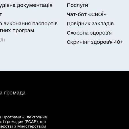
удівна документація
Послуги
т
Чат-бот «СВОЇ»
ро виконання паспортів
Довідник закладів
них програм
Охорона здоров'я
лі
Скринінг здоровʼя 40+
на громада
ї Програми «Електронне
сті громади» (EGAP), що
нерстві з Міністерством