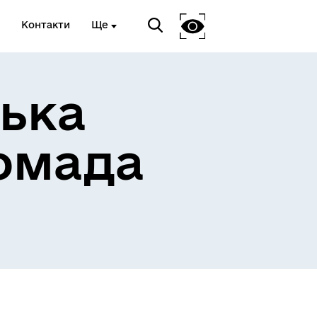
Контакти
Ще
ька
омада