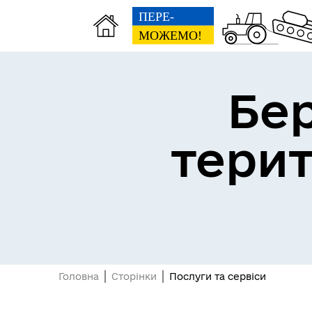
Бе
Герої не вмирають
тери
Головна
Сторінки
Послуги та сервіси