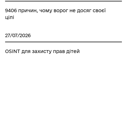
9406 причин, чому ворог не досяг своєї
цілі
27/07/2026
OSINT для захисту прав дітей
25/07/2026
Бердянськ у світлинах, що зігрівають
серце
24/07/2026
Онлайн-тренінг «Поїхати. Не можна.