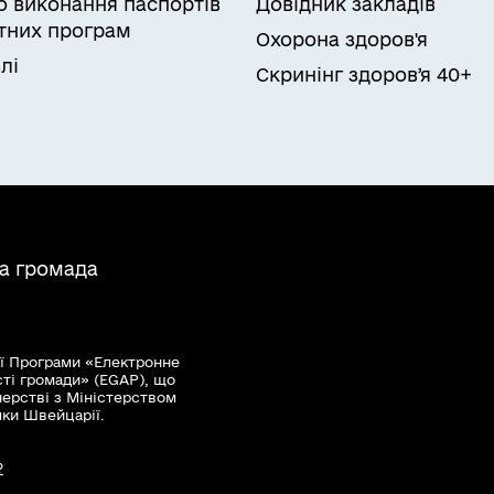
ро виконання паспортів
Довідник закладів
них програм
Охорона здоров'я
лі
Скринінг здоровʼя 40+
на громада
ї Програми «Електронне
сті громади» (EGAP), що
нерстві з Міністерством
мки Швейцарії.
?