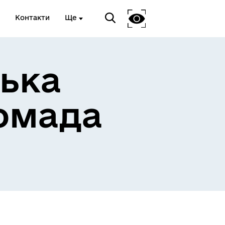
Контакти
Ще
ька
омада