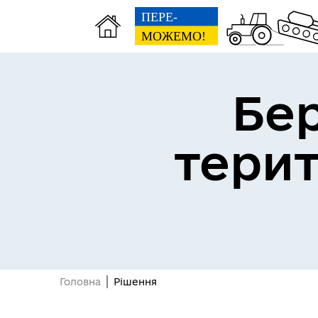
Бе
тери
Герої не вмирають
Головна
Рішення