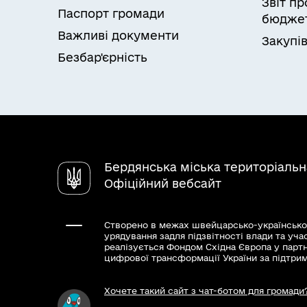
Звіт п
Паспорт громади
бюджет
Важливі документи
Закупів
Безбар'єрність
Бердянська міська територіаль
Офіційний вебсайт
Створено в межах швейцарсько-українсько
урядування задля підзвітності влади та уча
реалізується Фондом Східна Європа у парт
цифрової трансформації України за підтри
Хочете такий сайт з чат-ботом для громади