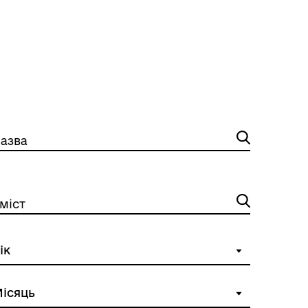
азва
міст