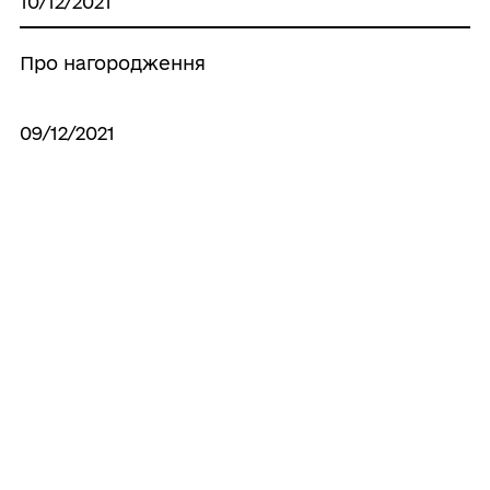
10/12/2021
Про нагородження
09/12/2021
Про внесення змін до розпорядження
міського голови від 06.12.2021 № 370-р
“Про забезпечення безпеки під час
проведення новорічних і різдвяних свят”
07/12/2021
Про нагородження
Усі рішення