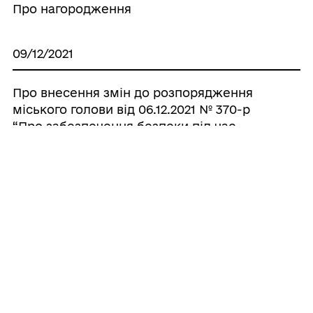
Про нагородження
09/12/2021
Про внесення змін до розпорядження
міського голови від 06.12.2021 № 370-р
“Про забезпечення безпеки під час
проведення новорічних і різдвяних свят”
07/12/2021
Про нагородження
03/12/2021
Про нагородження