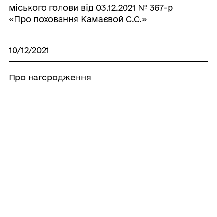
міського голови від 03.12.2021 № 367-р
«Про поховання Камаєвой С.О.»
10/12/2021
Про нагородження
09/12/2021
Про внесення змін до розпорядження
міського голови від 06.12.2021 № 370-р
“Про забезпечення безпеки під час
проведення новорічних і різдвяних свят”
07/12/2021