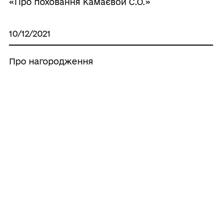
«Про поховання Камаєвой С.О.»
10/12/2021
Про нагородження
09/12/2021
Про внесення змін до розпорядження
міського голови від 06.12.2021 № 370-р
“Про забезпечення безпеки під час
проведення новорічних і різдвяних свят”
07/12/2021
Про нагородження