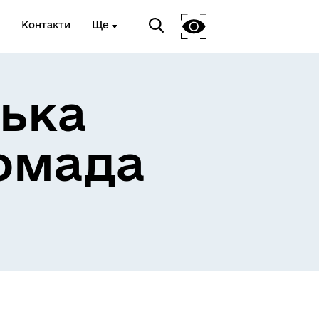
Контакти
Ще
ька
омада