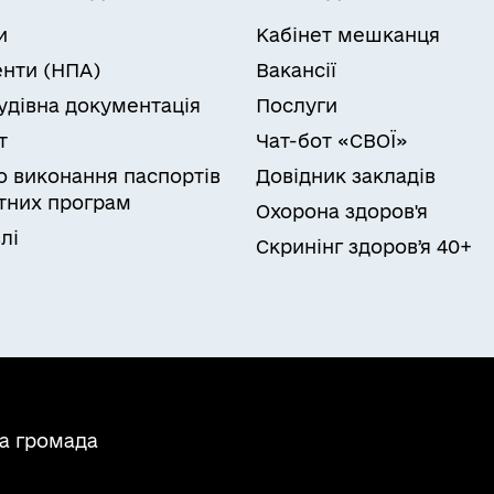
и
Кабінет мешканця
нти (НПА)
Вакансії
удівна документація
Послуги
т
Чат-бот «СВОЇ»
ро виконання паспортів
Довідник закладів
них програм
Охорона здоров'я
лі
Скринінг здоровʼя 40+
на громада