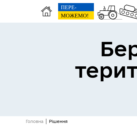
Бе
тери
Герої не вмирають
Головна
Рішення