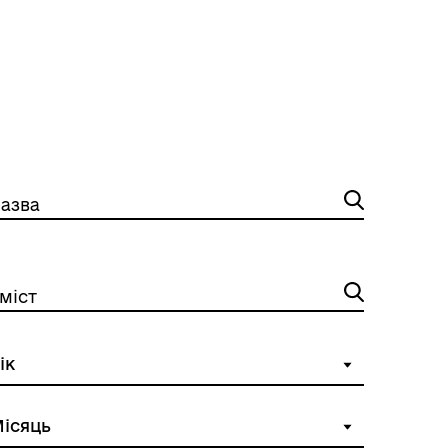
азва
міст