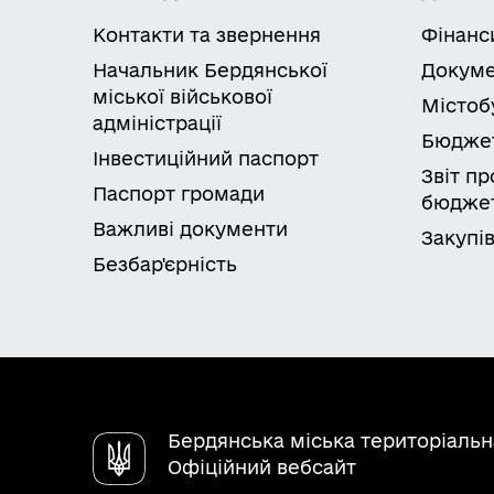
Контакти та звернення
Фінанс
Начальник Бердянської
Докуме
міської військової
Містоб
адміністрації
Бюдже
Інвестиційний паспорт
Звіт п
Паспорт громади
бюджет
Важливі документи
Закупів
Безбар'єрність
Бердянська міська територіаль
Офіційний вебсайт