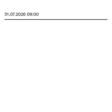
31.07.2026 09:00
Щоденна хвилина мовчання
Хвилина тиші щоранку об’єднує нас у пам’яті
про тих, хто віддав життя за Україну.
30.07.2026 09:00
Щоденна хвилина мовчання
Хвилина тиші щоранку об’єднує нас у пам’яті
про тих, хто віддав життя за Україну.