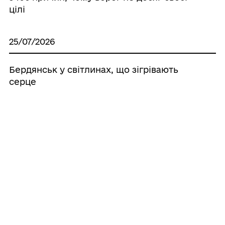
цілі
25/07/2026
Бердянськ у світлинах, що зігрівають
серце
24/07/2026
Бердянська художня школа запрошує на
навчання
24/07/2026
Інформаційна система для родин