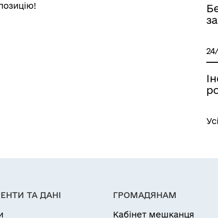
позицію!
Б
з
24
І
р
Ус
ЕНТИ ТА ДАНІ
ГРОМАДЯНАМ
и
Кабінет мешканця