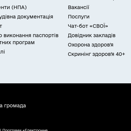
нти (НПА)
Вакансії
удівна документація
Послуги
т
Чат-бот «СВОЇ»
ро виконання паспортів
Довідник закладів
них програм
Охорона здоров'я
лі
Скринінг здоровʼя 40+
на громада
ї Програми «Електронне