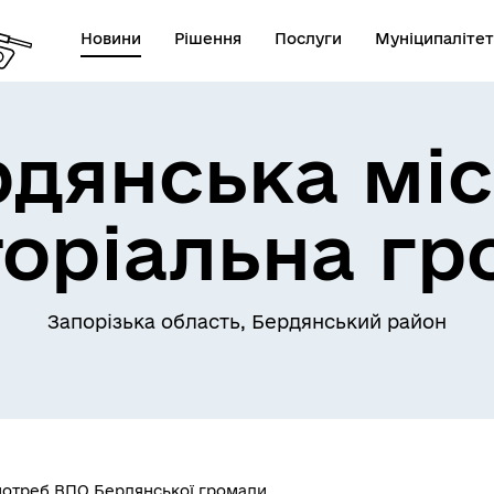
Новини
Рішення
Послуги
Муніципалітет
рдянська міс
торіальна гр
Запорізька область, Бердянський район
потреб ВПО Бердянської громади