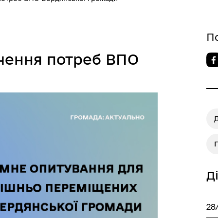
П
чення потреб ВПО
Д
28