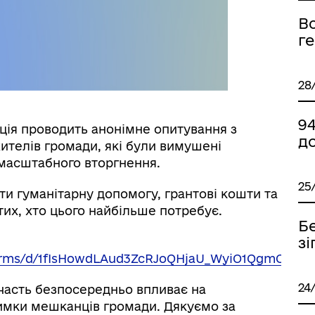
Вс
г
28
9
ація проводить анонімне опитування з
до
ителів громади, які були вимушені
омасштабного вторгнення.
25
и гуманітарну допомогу, грантові кошти та
их, хто цього найбільше потребує.
Бе
зі
forms/d/1fIsHowdLAud3ZcRJoQHjaU_WyiO1QgmOAg5
24
часть безпосередньо впливає на
имки мешканців громади. Дякуємо за