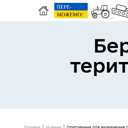
Бе
Герої не вмирають
тери
Головна
Новини
Опитування для визначення 