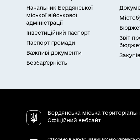
Начальник Бердянської
Докуме
міської військової
Містоб
адміністрації
Бюдже
Інвестиційний паспорт
Звіт п
Паспорт громади
бюджет
Важливі документи
Закупів
Безбар'єрність
Бердянська міська територіаль
Офіційний вебсайт
Створено в межах швейцарсько-українсько