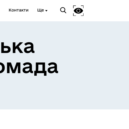
Контакти
Ще
ька
омада