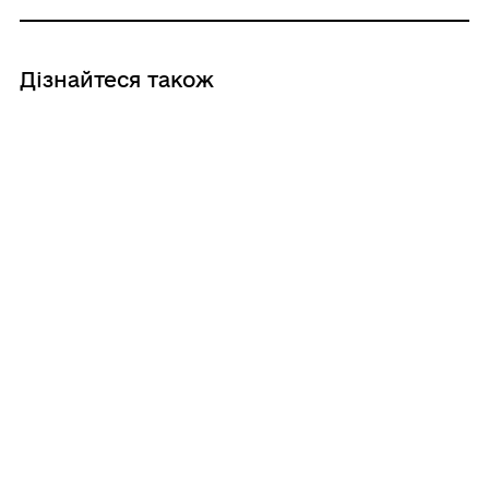
Дізнайтеся також
28/07/2026
Всесвітній день боротьби з гепатитом
2026
28/07/2026
9406 причин, чому ворог не досяг своєї
цілі
27/07/2026