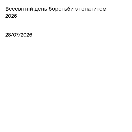
Всесвітній день боротьби з гепатитом
2026
28/07/2026
9406 причин, чому ворог не досяг своєї
цілі
27/07/2026
OSINT для захисту прав дітей
25/07/2026
Бердянськ у світлинах, що зігрівають