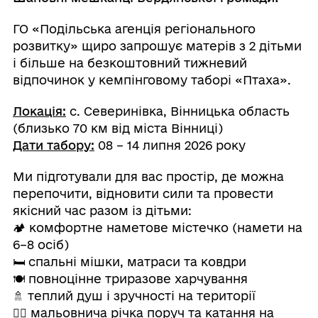
ГО «Подільська агенція регіонального
розвитку» щиро запрошує матерів з 2 дітьми
і більше на безкоштовний тижневий
відпочинок у кемпінговому таборі «Птаха».
Локація:
с. Северинівка, Вінницька область
(близько 70 км від міста Вінниці)
Дати табору:
08 – 14 липня 2026 року
Ми підготували для вас простір, де можна
перепочити, відновити сили та провести
якісний час разом із дітьми:
🏕 комфортне наметове містечко (намети на
6–8 осіб)
🛏 спальні мішки, матраси та ковдри
🍽 повноцінне триразове харчування
🚿 теплий душ і зручності на території
🚣‍♂️ мальовнича річка поруч та катання на