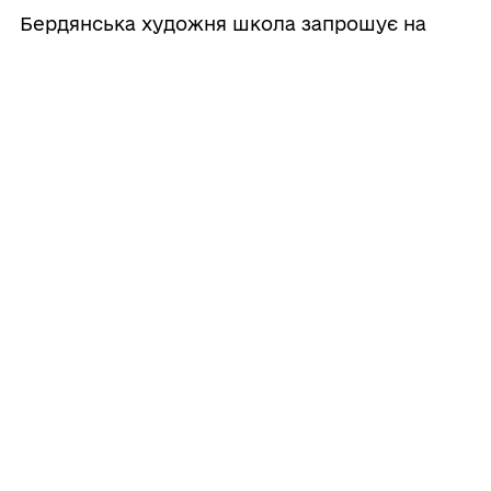
Бердянська художня школа запрошує на
навчання
24/07/2026
Запрошуємо ВПО до житлового
опитування
23/07/2026
День водних розваг для дітей
Бердянської громади
23/07/2026