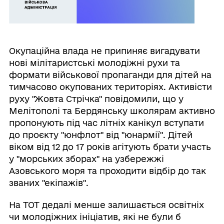
Окупаційна влада не припиняє вигадувати
нові мілітаристські молодіжні рухи та
формати військової пропаганди для дітей на
тимчасово окупованих територіях. Активісти
руху "Жовта Стрічка" повідомили, що у
Мелітополі та Бердянську школярам активно
пропонують під час літніх канікул вступати
до проєкту "юнфлот" від "юнармії". Дітей
віком від 12 до 17 років агітують брати участь
у "морських зборах" на узбережжі
Азовського моря та проходити відбір до так
званих "екіпажів".
На ТОТ дедалі менше залишається освітніх
чи молодіжних ініціатив, які не були б