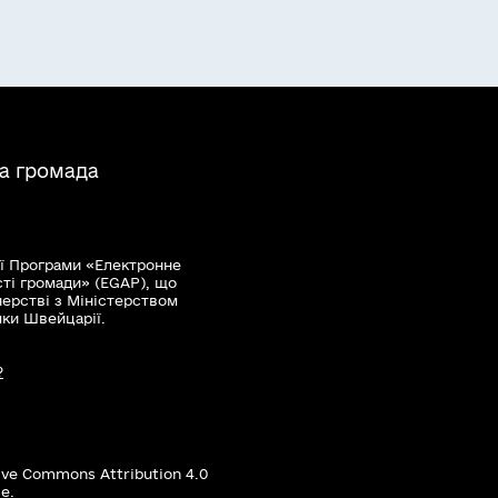
на громада
ї Програми «Електронне
сті громади» (EGAP), що
нерстві з Міністерством
мки Швейцарії.
?
ive Commons Attribution 4.0
е.