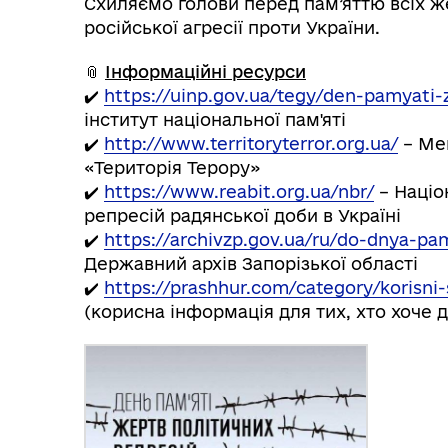
Схиляємо голови перед пам’яттю всіх же
російської агресії проти України.
📎
Інформаційні ресурси
✔️
https://uinp.gov.ua/tegy/den-pamyati-
інститут національної пам'яті
✔️
http://www.territoryterror.org.ua/
– Ме
«Територія Терору»
✔️
https://www.reabit.org.ua/nbr/
– Націо
репресій радянської доби в Україні
✔️
https://archivzp.gov.ua/ru/do-dnya-pam
Державний архів Запорізької області
✔️
https://prashhur.com/category/korisni-
(корисна інформація для тих, хто хоче 