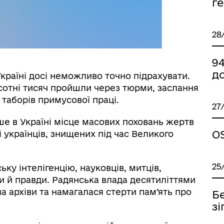
г
28
9
до
Україні досі неможливо точно підрахувати.
 сотні тисяч пройшли через тюрми, заслання
таборів примусової праці.
27
ше в Україні місце масових поховань жертв
OS
і українців, знищених під час Великого
25
у інтелігенцію, науковців, митців,
ди й правди. Радянська влада десятиліттями
а архіви та намагалася стерти пам’ять про
Бе
зі