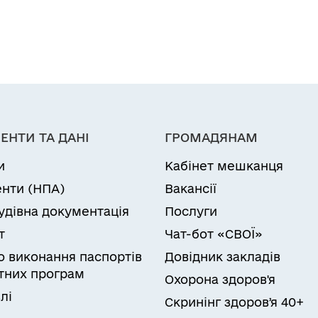
ЕНТИ ТА ДАНІ
ГРОМАДЯНАМ
и
Кабінет мешканця
нти (НПА)
Вакансії
удівна документація
Послуги
т
Чат-бот «СВОЇ»
ро виконання паспортів
Довідник закладів
них програм
Охорона здоров'я
лі
Скринінг здоровʼя 40+