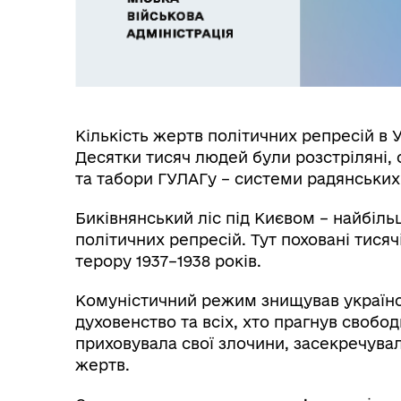
Кількість жертв політичних репресій в 
Десятки тисяч людей були розстріляні,
та табори ГУЛАГу – системи радянських 
Биківнянський ліс під Києвом – найбіль
політичних репресій. Тут поховані тисяч
терору 1937–1938 років.
Комуністичний режим знищував українськ
духовенство та всіх, хто прагнув свобо
приховувала свої злочини, засекречувал
жертв.