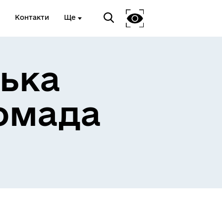
Контакти
Ще
ька
омада