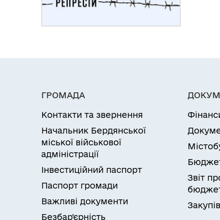
ГРОМАДА
ДОКУМ
Контакти та звернення
Фінанс
Начальник Бердянської
Докуме
міської військової
Містоб
адміністрації
Бюдже
Інвестиційний паспорт
Звіт п
Паспорт громади
бюджет
Важливі документи
Закупів
Безбар'єрність