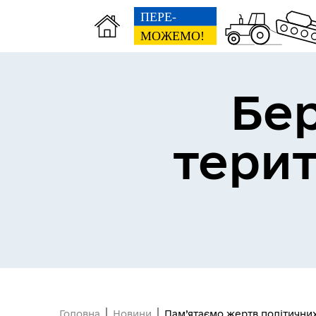
Бе
тери
Герої не вмирають
Головна
Новини
Пам’ятаємо жертв політични