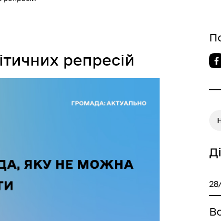
П
ітичних репресій
Д
28
Вс