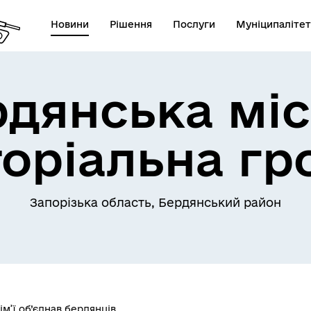
Новини
Рішення
Послуги
Муніципалітет
рдянська міс
торіальна гр
Запорізька область, Бердянський район
’ї об’єднав бердянців