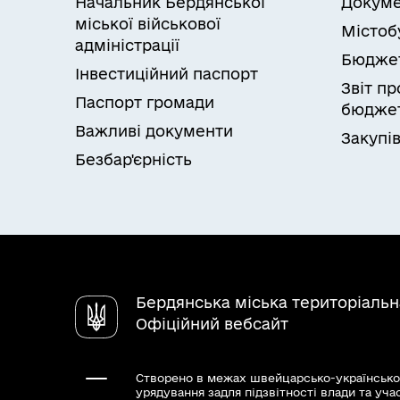
Начальник Бердянської
Докуме
міської військової
Містоб
адміністрації
Бюдже
Інвестиційний паспорт
Звіт п
Паспорт громади
бюджет
Важливі документи
Закупів
Безбар'єрність
Бердянська міська територіаль
Офіційний вебсайт
Створено в межах швейцарсько-українсько
урядування задля підзвітності влади та уча