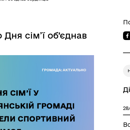
П
Дня сім’ї об’єднав
Д
28
Вс