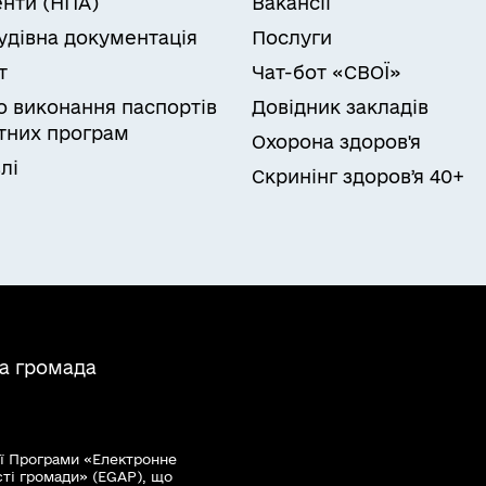
нти (НПА)
Вакансії
удівна документація
Послуги
т
Чат-бот «СВОЇ»
ро виконання паспортів
Довідник закладів
них програм
Охорона здоров'я
лі
Скринінг здоровʼя 40+
на громада
ї Програми «Електронне
сті громади» (EGAP), що