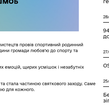
г
28
9
до
мистецтв провів спортивний родинний
одини громади любов’ю до спорту та
27
OS
их емоцій, щирих усмішок і незабутніх
25
 та стала частиною святкового заходу. Саме
ою для кожного.
Бе
зі