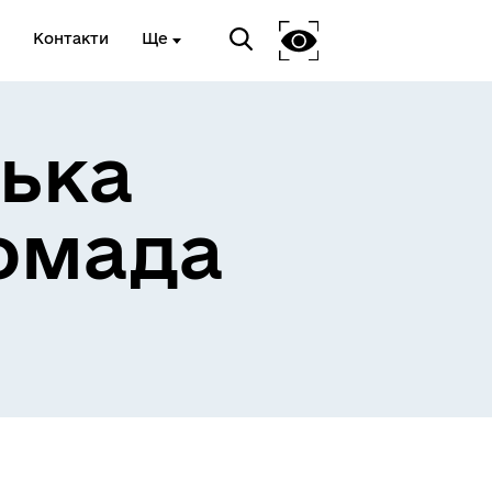
Контакти
Ще
ька
омада