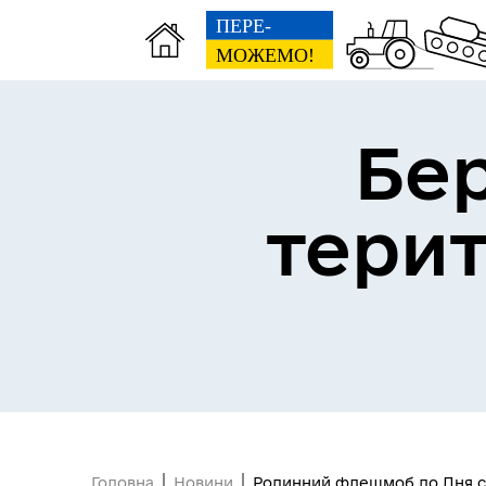
Бе
Герої не вмирають
тери
Головна
Новини
Родинний флешмоб до Дня сім