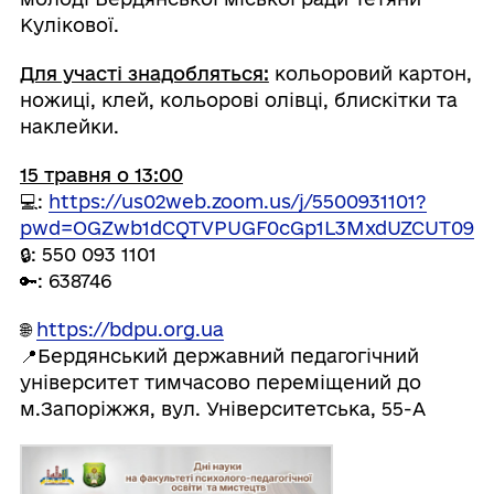
Кулікової.
Для участі знадобляться:
кольоровий картон,
ножиці, клей, кольорові олівці, блискітки та
наклейки.
15 травня о 13:00
💻:
https://us02web.zoom.us/j/5500931101?
pwd=OGZwb1dCQTVPUGF0cGp1L3MxdUZCUT09
🔒: 550 093 1101
🔑
: 638746
🌐
https://bdpu.org.ua
📍Бердянський державний педагогічний
університет тимчасово переміщений до
м.Запоріжжя, вул. Університетська, 55-А