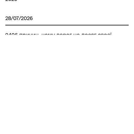
28/07/2026
9406 причин, чому ворог не досяг своєї
цілі
25/07/2026
Бердянськ у світлинах, що зігрівають
серце
24/07/2026
Бердянська художня школа запрошує на
навчання