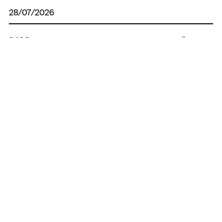
28/07/2026
9406 причин, чому ворог не досяг своєї
цілі
27/07/2026
OSINT для захисту прав дітей
25/07/2026
Бердянськ у світлинах, що зігрівають
серце
24/07/2026