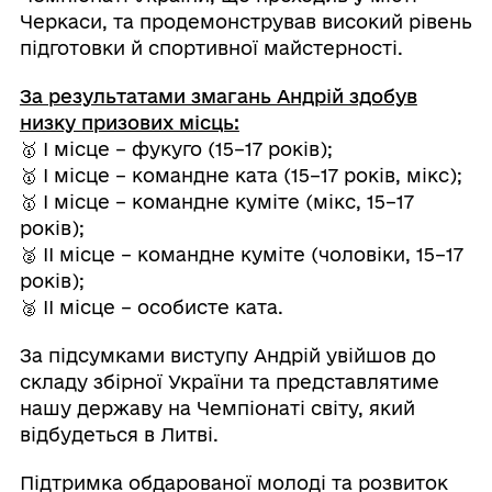
Черкаси, та продемонстрував високий рівень
підготовки й спортивної майстерності.
За результатами змагань Андрій здобув
низку призових місць:
🥇 І місце – фукуго (15–17 років);
🥇 І місце – командне ката (15–17 років, мікс);
🥇 І місце – командне куміте (мікс, 15–17
років);
🥈 ІІ місце – командне куміте (чоловіки, 15–17
років);
🥈 ІІ місце – особисте ката.
За підсумками виступу Андрій увійшов до
складу збірної України та представлятиме
нашу державу на Чемпіонаті світу, який
відбудеться в Литві.
Підтримка обдарованої молоді та розвиток