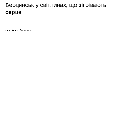
Бердянськ у світлинах, що зігрівають
серце
24/07/2026
Бердянська художня школа запрошує на
навчання
24/07/2026
Інформаційна система для родин
зниклих безвісти
Усі новини