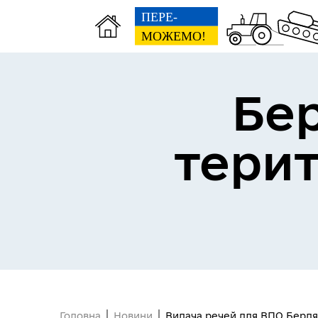
Бе
Герої не вмирають
тери
Головна
Новини
Видача речей для ВПО Бердя