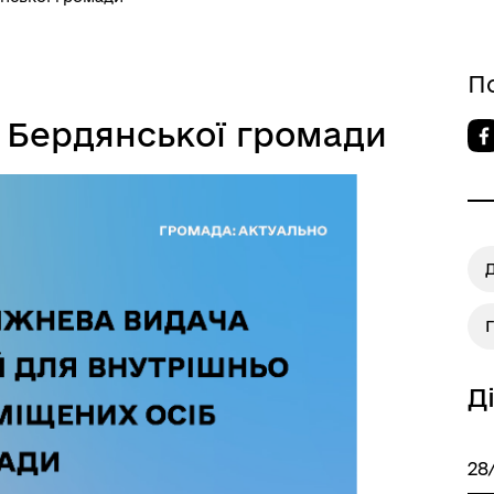
П
 Бердянської громади
Д
28