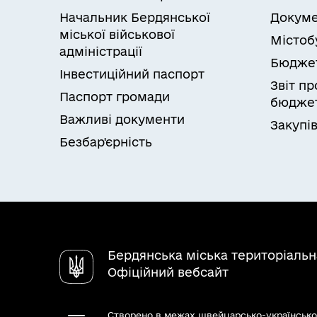
Начальник Бердянської
Докуме
міської військової
Містоб
адміністрації
Бюдже
Інвестиційний паспорт
Звіт п
Паспорт громади
бюджет
Важливі документи
Закупів
Безбар'єрність
Бердянська міська територіаль
Офіційний вебсайт
Створено в межах швейцарсько-українсько