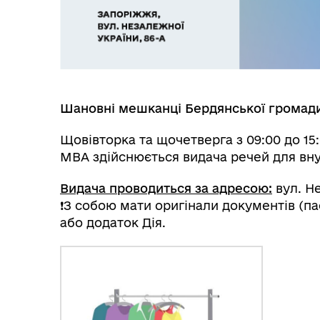
Шановні мешканці Бердянської громад
Щовівторка та щочетверга з 09:00 до 15
МВА здійснюється видача речей для вн
Видача проводиться за адресою:
вул. Не
❗️З собою мати оригінали документів (п
або додаток Дія.