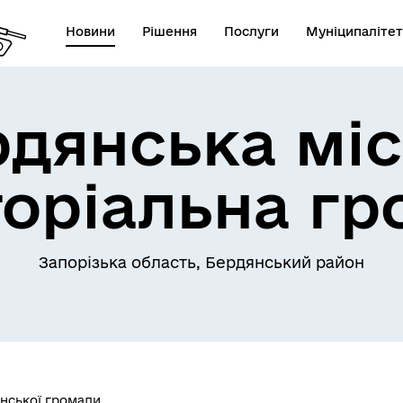
Новини
Рішення
Послуги
Муніципалітет
рдянська міс
торіальна гр
Запорізька область, Бердянський район
нської громади