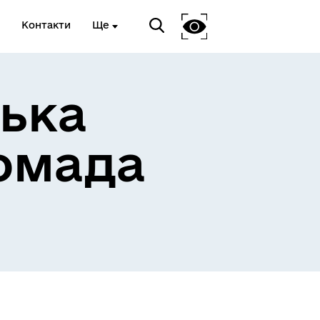
Контакти
Ще
ька
омада