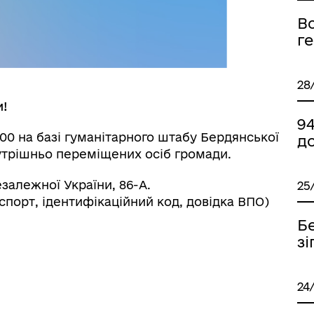
Вс
г
28
и!
9
:00 на базі гуманітарного штабу Бердянської
до
утрішньо переміщених осіб громади.
залежної України, 86-А.
25
аспорт, ідентифікаційний код, довідка ВПО)
Бе
зі
24