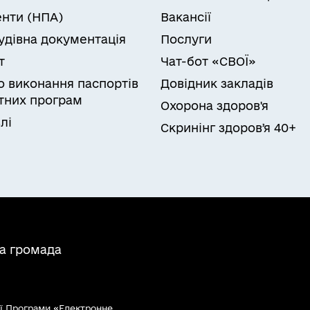
нти (НПА)
Вакансії
удівна документація
Послуги
т
Чат-бот «СВОЇ»
ро виконання паспортів
Довідник закладів
них програм
Охорона здоров'я
лі
Скринінг здоровʼя 40+
на громада
ї Програми «Електронне