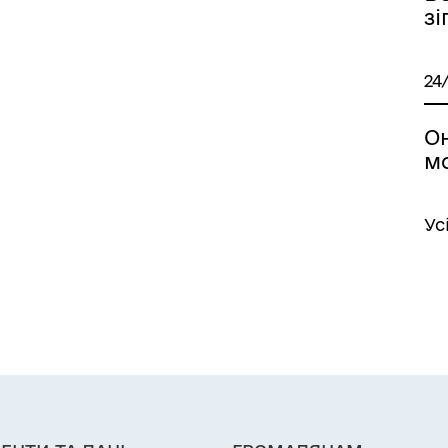
зі
24
Он
м
Ус