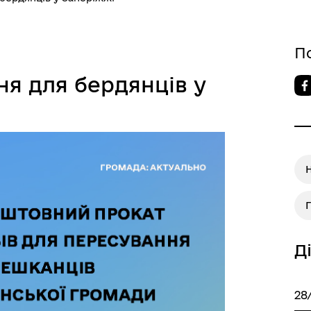
П
ня для бердянців у
Д
28