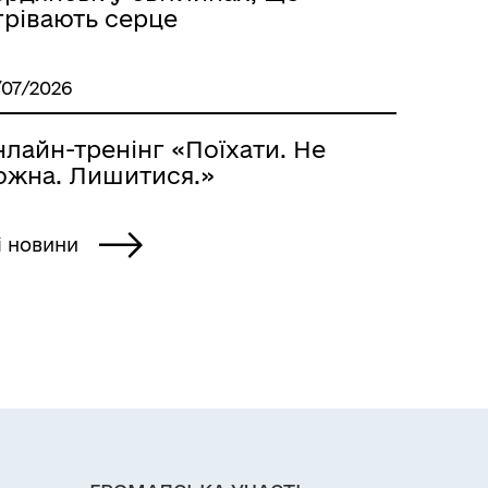
грівають серце
/07/2026
лайн-тренінг «Поїхати. Не
ожна. Лишитися.»
і новини