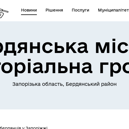
Новини
Рішення
Послуги
Муніципалітет
рдянська міс
торіальна гр
Запорізька область, Бердянський район
бердянців у Запоріжжі