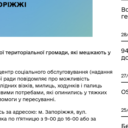
Вс
г
28
9
ої територіальної громади, які мешкають у
до
центр соціального обслуговування (надання
27
ої ради повідомляє про можливість
ідних візків, милиць, ходунків і палиць
OS
вими потребами, які опинились у тяжких
омоги у пересуванні.
25
ь за адресою: м. Запоріжжя, вул.
ка по п’ятницю з 9-00 до 16-00 або за
Бе