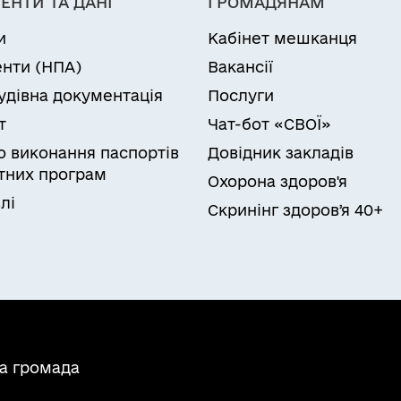
ЕНТИ ТА ДАНІ
ГРОМАДЯНАМ
и
Кабінет мешканця
нти (НПА)
Вакансії
удівна документація
Послуги
т
Чат-бот «СВОЇ»
ро виконання паспортів
Довідник закладів
них програм
Охорона здоров'я
лі
Скринінг здоровʼя 40+
на громада