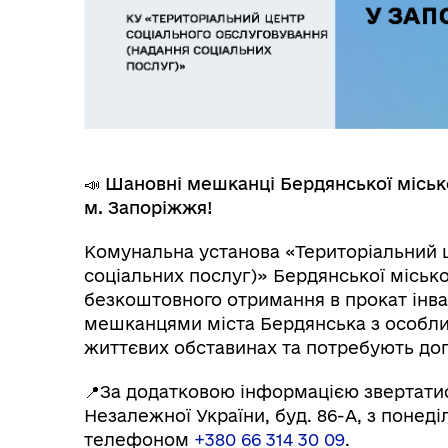
📣 Шановні мешканці Бердянської міськ
м. Запоріжжя!
Комунальна установа «Територіальний 
соціальних послуг)» Бердянської міськ
безкоштовного отримання в прокат інвал
мешканцями міста Бердянська з особли
життєвих обставинах та потребують доп
📍За додатковою інформацією звертатис
Незалежної України, буд. 86-А, з понеділ
телефоном
+380 66 314 30 09
.