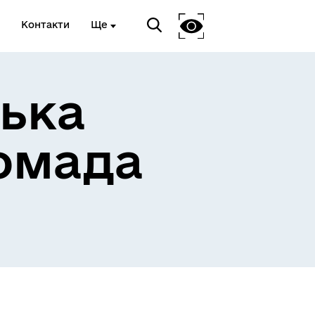
Контакти
Ще
ька
омада