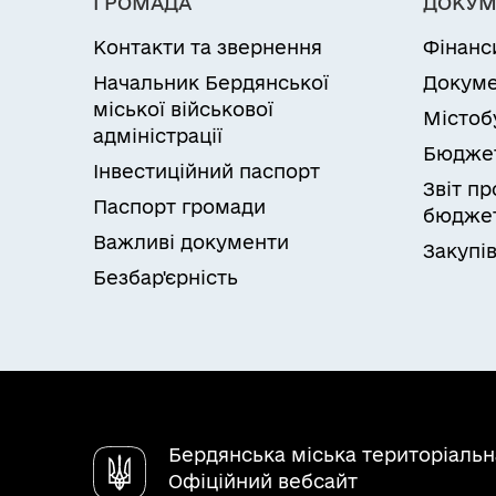
ГРОМАДА
ДОКУМ
Контакти та звернення
Фінанс
Начальник Бердянської
Докуме
міської військової
Містоб
адміністрації
Бюдже
Інвестиційний паспорт
Звіт п
Паспорт громади
бюджет
Важливі документи
Закупів
Безбар'єрність
Бердянська міська територіаль
Офіційний вебсайт