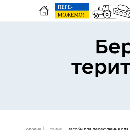
Бе
тери
Герої не вмирають
Головна
Новини
Засоби для пересування для 