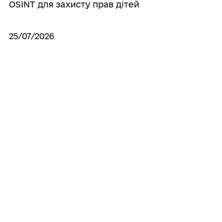
OSINT для захисту прав дітей
25/07/2026
Бердянськ у світлинах, що зігрівають
серце
24/07/2026
Онлайн-тренінг «Поїхати. Не можна.
Лишитися.»
Усі новини