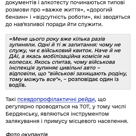
документів і алкотесту починаються типові
розмови про «важке життя», «дорогий
бензин» і «відсутність роботи», які зводяться
до нав’язливої поради йти служити.
«Мене цього року вже кілька разів
зупиняли. Одні й ті ж запитання: чому не
служу, чи є військовий квиток. Наче й не
ДАІ, а якась мобілізаційна комісія на
колесах. Якось спитав, чому військова
інспекція зупиняє цивільні авто –
відповіли, що "військові захищають родіну,
тому можуть все"»,
– розповідає один із
водіїв.
Такі
псевдопрофілактичні рейди
, що
регулярно проводяться на ТОТ, у тому числі
Бердянську, являються інструментом
залякування і примусу місцевого населення.
Фото окупантів