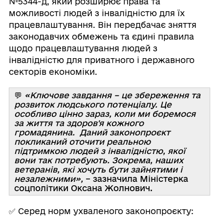
№5344-д, який розширює права та
можливості людей з інвалідністю для їх
працевлаштування. Він передбачає зняття
законодавчих обмежень та єдині правила
щодо працевлаштування людей з
інвалідністю для приватного і державного
секторів економіки.
💬
«Ключове завдання – це збереження та
розвиток людського потенціалу. Це
особливо цінно зараз, коли ми боремося
за життя та здоров'я кожного
громадянина. Даний законопроєкт
покликаний оточити реальною
підтримкою людей з інвалідністю, якої
вони так потребують. Зокрема, наших
ветеранів, які хочуть бути зайнятими і
незалежними»,
– зазначила Міністерка
соцполітики Оксана Жолнович.
✅ Серед норм ухваленого законопроєкту: