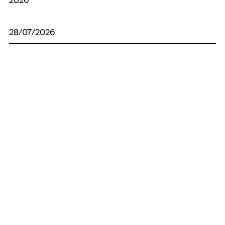
28/07/2026
9406 причин, чому ворог не досяг своєї
цілі
27/07/2026
OSINT для захисту прав дітей
25/07/2026
Бердянськ у світлинах, що зігрівають
серце