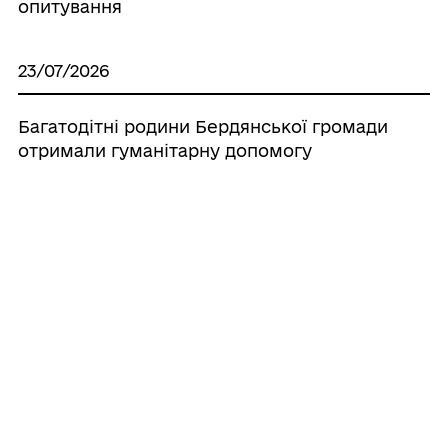
опитування
23/07/2026
Багатодітні родини Бердянської громади
отримали гуманітарну допомогу
23/07/2026
День водних розваг для дітей
Бердянської громади
23/07/2026
Обирай шлях захисника України