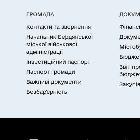
ГРОМАДА
ДОКУМ
Контакти та звернення
Фінанс
Начальник Бердянської
Докуме
міської військової
Містоб
адміністрації
Бюдже
Інвестиційний паспорт
Звіт п
Паспорт громади
бюджет
Важливі документи
Закупів
Безбар'єрність