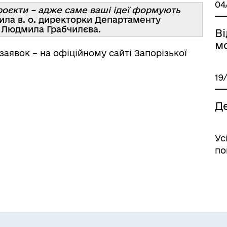
04
роєкти – адже саме ваші ідеї формують
ила в. о. директорки Департаменту
А Людмила Грабчилєва.
В
м
заявок – на офіційному сайті Запорізької
19
Д
Ус
по