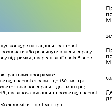
П
п
М
24
шує конкурс на надання грантової
П
ь розпочати або розвинути власну справу.
п
у підтримку для реалізації своїх бізнес-
М
ох грантових програмах:
08
итку власної справи – до 150 тис. грн;
озвиток власної справи – до 1 млн грн;
Д
іб для започаткування та розвитку власної
д
ей економіки – до 1 млн грн.