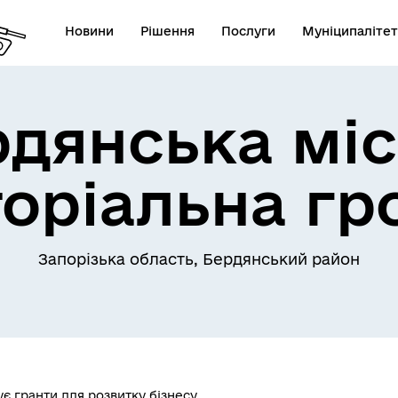
Новини
Рішення
Послуги
Муніципалітет
рдянська міс
торіальна гр
Запорізька область, Бердянський район
є гранти для розвитку бізнесу