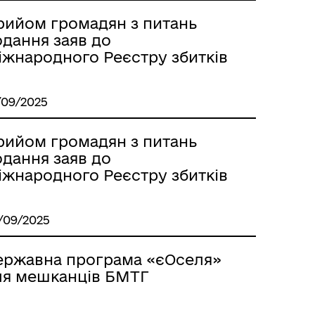
рийом громадян з питань
одання заяв до
іжнародного Реєстру збитків
/09/2025
рийом громадян з питань
одання заяв до
іжнародного Реєстру збитків
/09/2025
ержавна програма «єОселя»
ля мешканців БМТГ