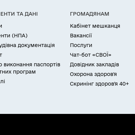
ЕНТИ ТА ДАНІ
ГРОМАДЯНАМ
и
Кабінет мешканця
нти (НПА)
Вакансії
удівна документація
Послуги
т
Чат-бот «СВОЇ»
ро виконання паспортів
Довідник закладів
них програм
Охорона здоров'я
лі
Скринінг здоровʼя 40+