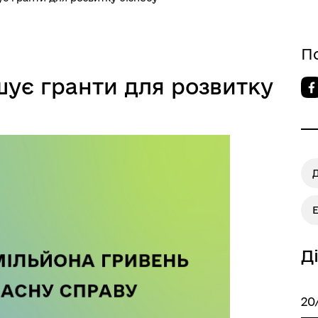
П
шує гранти для розвитку
Д
20