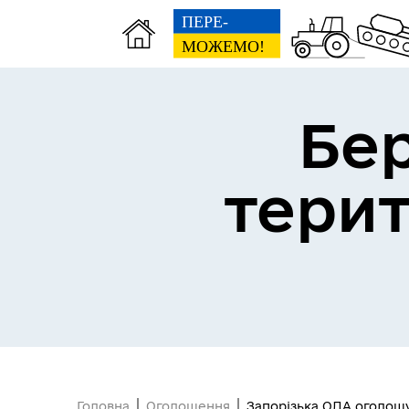
Бе
тери
Герої не вмирають
Головна
Оголошення
Запорізька ОДА оголошу