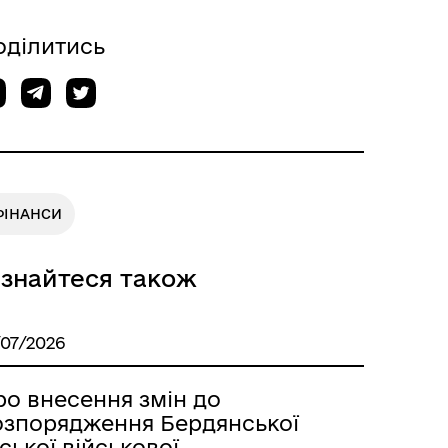
оділитись
ФІНАНСИ
ізнайтеся також
/07/2026
ро внесення змін до
озпорядження Бердянської
ської військової