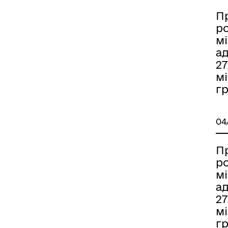
П
р
мі
ад
2
мі
гр
04
П
р
мі
ад
2
мі
гр