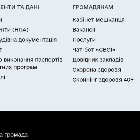
ЕНТИ ТА ДАНІ
ГРОМАДЯНАМ
и
Кабінет мешканця
нти (НПА)
Вакансії
удівна документація
Послуги
т
Чат-бот «СВОЇ»
ро виконання паспортів
Довідник закладів
них програм
Охорона здоров'я
лі
Скринінг здоровʼя 40+
на громада