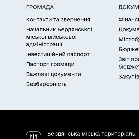
ГРОМАДА
ДОКУМ
Контакти та звернення
Фінанс
Начальник Бердянської
Докуме
міської військової
Містоб
адміністрації
Бюдже
Інвестиційний паспорт
Звіт п
Паспорт громади
бюджет
Важливі документи
Закупів
Безбар'єрність
Бердянська міська територіаль