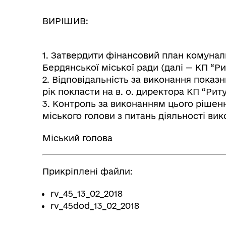
ВИРІШИВ:
1. Затвердити фінансовий план комунал
Бердянської міської ради (далі — КП “Ри
2. Відповідальність за виконання показн
рік покласти на в. о. директора КП “Рит
3. Контроль за виконанням цього рішен
міського голови з питань діяльності вик
Міський голова В.П
Прикріплені файли:
rv_45_13_02_2018
rv_45dod_13_02_2018