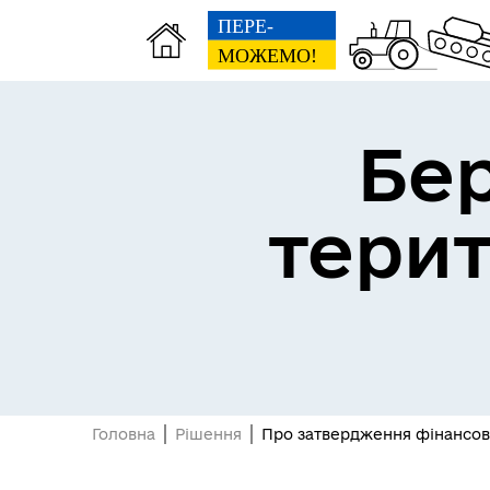
Бе
тери
Герої не вмирають
Головна
Рішення
Про затвердження фінансово