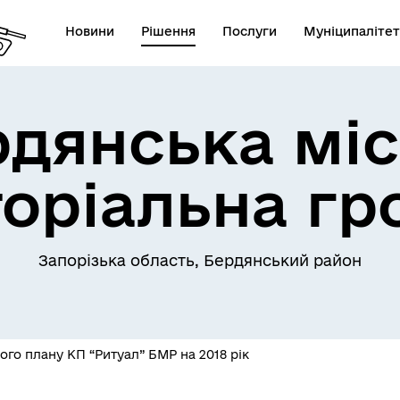
Новини
Рішення
Послуги
Муніципалітет
рдянська міс
торіальна гр
Запорізька область, Бердянський район
го плану КП “Ритуал” БМР на 2018 рік