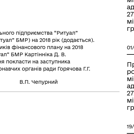
ад
2
мі
гр
ьного підприємства “Ритуал”
туал” БМР) на 2018 рік (додається).
иків фінансового плану на 2018
01
уал” БМР Картінніка Д. В.
ня покласти на заступника
П
онавчих органів ради Горячова Г.Г.
р
мі
. Чепурний
ад
2
мі
гр
19