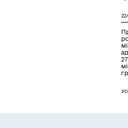
22
П
р
мі
ад
2
мі
гр
Ус