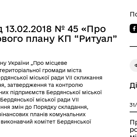
П
 13.02.2018 № 45 «Про
вого плану КП “Ритуал”
акону України „Про місцеве
 територіальної громади міста
ердянської міської ради VІІ скликання
Д
ння, затвердження та контролю
их підприємств Бердянської міської
Бердянської міської ради VII
31
ення змін до Порядку складання,
інансових планів комунальних
П
, виконавчий комітет Бердянської
р
мі