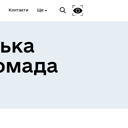
Контакти
Ще
ька
омада