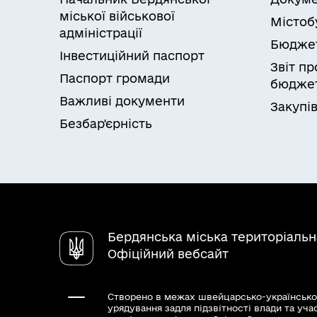
міської військової
Містоб
адміністрації
Бюдже
Інвестиційний паспорт
Звіт п
Паспорт громади
бюджет
Важливі документи
Закупів
Безбар'єрність
Бердянська міська територіаль
Офіційний вебсайт
Створено в межах швейцарсько-українсько
урядування задля підзвітності влади та уча