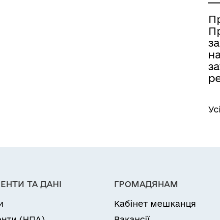
П
П
за
на
за
ре
Ус
ЕНТИ ТА ДАНІ
ГРОМАДЯНАМ
и
Кабінет мешканця
нти (НПА)
Вакансії