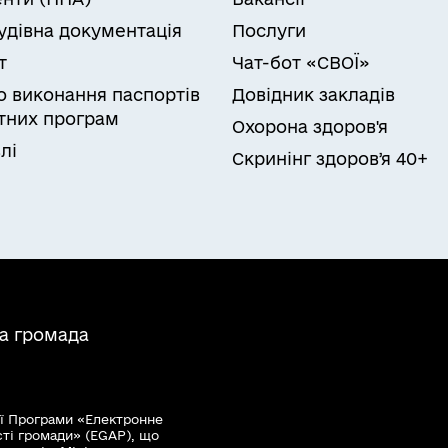
удівна документація
Послуги
т
Чат-бот «СВОЇ»
ро виконання паспортів
Довідник закладів
них програм
Охорона здоров'я
лі
Скринінг здоровʼя 40+
на громада
ї Програми «Електронне
сті громади» (EGAP), що