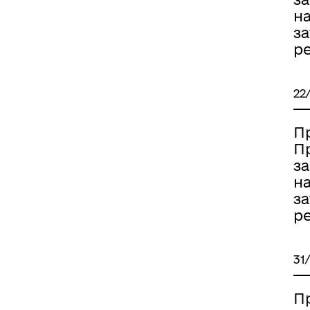
на
за
ре
22
П
П
за
на
за
ре
31
П