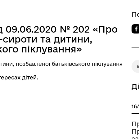
П
 09.06.2020 № 202 «Про
-сироти та дитини,
кого піклування»
тини, позбавленої батьківського піклування
ересах дітей.
Д
16
П
П
за