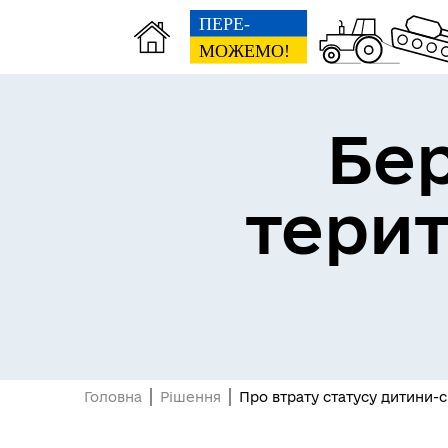
Бе
тери
Герої не вмирають
Головна
Рішення
Про втрату статусу дитини-с