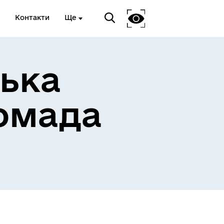
Контакти
Ще
ька
омада