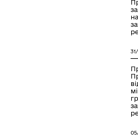
П
за
на
за
ре
31
П
П
ві
мі
гр
за
ре
05