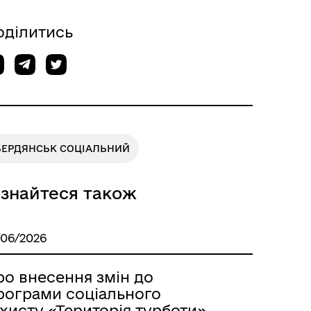
оділитись
БЕРДЯНСЬК СОЦІАЛЬНИЙ
ізнайтеся також
/06/2026
ро внесення змін до
рограми соціального
хисту «Територія турботи»