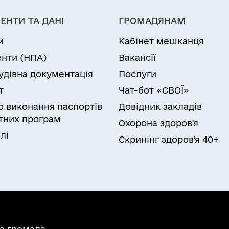
ЕНТИ ТА ДАНІ
ГРОМАДЯНАМ
и
Кабінет мешканця
нти (НПА)
Вакансії
удівна документація
Послуги
т
Чат-бот «СВОЇ»
ро виконання паспортів
Довідник закладів
них програм
Охорона здоров'я
лі
Скринінг здоровʼя 40+