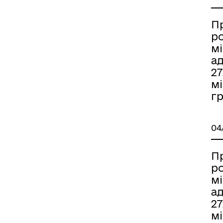
П
р
мі
ад
2
мі
гр
04
П
р
мі
ад
2
мі