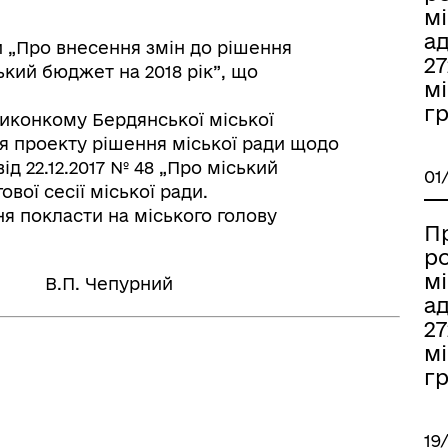
мі
ад
и „Про внесення змін до рішення
2
ський бюджет на 2018 рік”, що
мі
гр
виконкому Бердянської міської
ня проекту рішення міської ради щодо
ід 22.12.2017 № 48 „Про міський
01
вої сесії міської ради.
я покласти на міського голову
П
р
мі
. Чепурний
ад
2
мі
гр
19