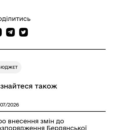
оділитись
БЮДЖЕТ
ізнайтеся також
/07/2026
ро внесення змін до
озпорядження Бердянської