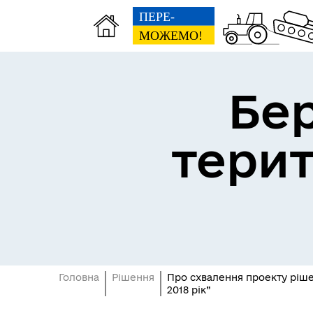
Бе
тери
Герої не вмирають
Головна
Рішення
Про схвалення проекту рішен
2018 рік”