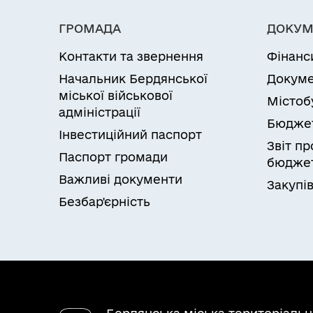
ГРОМАДА
ДОКУМ
Контакти та звернення
Фінанс
Начальник Бердянської
Докуме
міської військової
Містоб
адміністрації
Бюдже
Інвестиційний паспорт
Звіт п
Паспорт громади
бюджет
Важливі документи
Закупів
Безбар'єрність