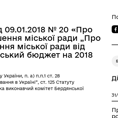
П
 09.01.2018 № 20 «Про
шення міської ради „Про
ння міської ради від
міський бюджет на 2018
країни, п. а) п.п.1 ст. 28
Д
ння в Україні”, ст. 125 Статуту
ка виконавчий комітет Бердянської
31
П
р