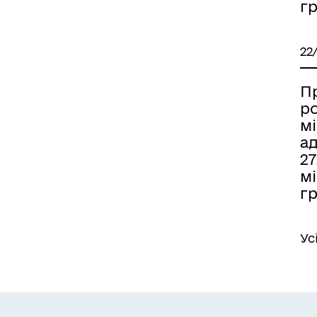
гр
22
П
р
мі
ад
2
мі
гр
Ус