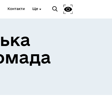
Контакти
Ще
ька
омада