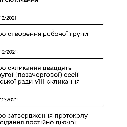
/12/2021
ро створення робочої групи
/12/2021
ро скликання двадцять
угої (позачергової) сесії
ської ради VIІI скликання
/12/2021
ро затвердження протоколу
сідання постійно діючої