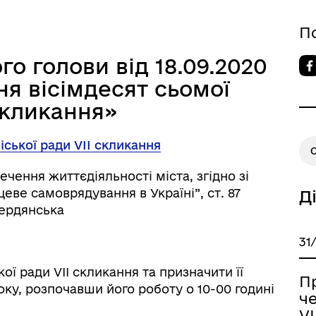
П
о голови від 18.09.2020
я вісімдесят сьомої
 скликання»
іської ради VIІ скликання
ення життєдіяльності міста, згідно зі
цеве самоврядування в Україні”, ст. 87
Д
Бердянська
31
ої ради VIІ скликання та призначити її
П
оку, розпочавши його роботу о 10-00 годині
че
VI