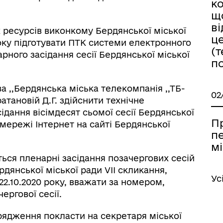
ко
щ
в
х ресурсів виконкому Бердянської міської
ц
року підготувати ПТК системи електронного
(
рного засідання сесії Бердянської міської
п
 ,,Бердянська міська телекомпанія ,,ТБ-
02
атановій Д.Г. здійснити технічне
ідання вісімдесят сьомої сесії Бердянської
П
 мережі Інтернет на сайті Бердянської
пе
мі
уться пленарні засідання позачергових сесій
рдянської міської ради VIІ скликання,
Ус
22.10.2020 року, вважати за номером,
ергової сесії.
рядження покласти на секретаря міської