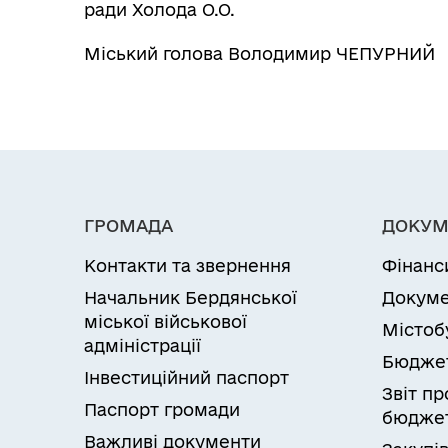
ради Холода О.О.
Міський голова Володимир ЧЕПУРНИЙ
ГРОМАДА
ДОКУМ
Контакти та звернення
Фінанс
Начальник Бердянської
Докуме
міської військової
Містоб
адміністрації
Бюдже
Інвестиційний паспорт
Звіт п
Паспорт громади
бюджет
Важливі документи