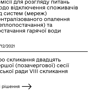
місії для розгляду питань
одо відключення споживачів
ід систем (мереж)
ентралізованого опалення
теплопостачання) та
остачання гарячої води
/12/2021
ро скликання двадцять
ршої (позачергової) сесії
ської ради VIІI скликання
і рішення