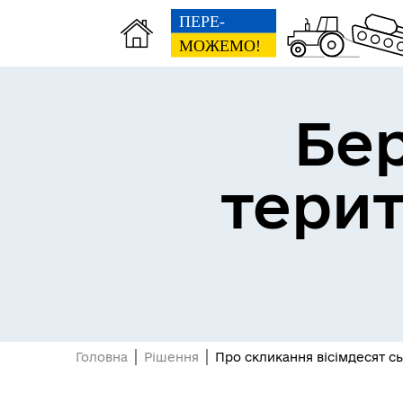
Бе
тери
Герої не вмирають
Головна
Рішення
Про скликання вісімдесят сьо