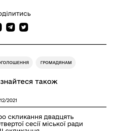
оділитись
ОГОЛОШЕННЯ
ГРОМАДЯНАМ
ізнайтеся також
/12/2021
ро скликання двадцять
твертої сесії міської ради
ІI скликання