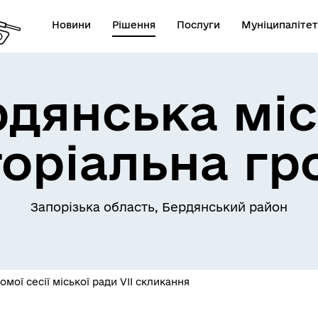
Новини
Рішення
Послуги
Муніципалітет
рдянська міс
торіальна гр
Запорізька область, Бердянський район
мої сесії міської ради VIІ скликання