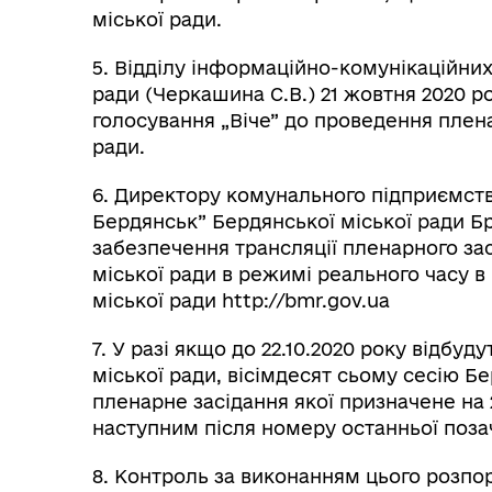
міської ради.
5. Відділу інформаційно-комунікаційни
ради (Черкашина С.В.) 21 жовтня 2020 
голосування „Віче” до проведення плена
ради.
6. Директору комунального підприємства
Бердянськ” Бердянської міської ради Бр
забезпечення трансляції пленарного зас
міської ради в режимі реального часу в
міської ради http://bmr.gov.ua
7. У разі якщо до 22.10.2020 року відбуд
міської ради, вісімдесят сьому сесію Бе
пленарне засідання якої призначене на 
наступним після номеру останньої позач
8. Контроль за виконанням цього розпо