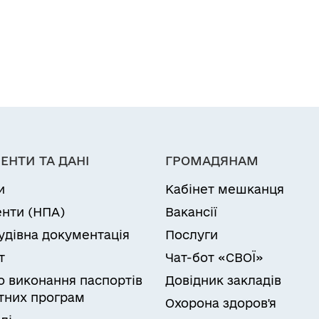
ЕНТИ ТА ДАНІ
ГРОМАДЯНАМ
и
Кабінет мешканця
нти (НПА)
Вакансії
удівна документація
Послуги
т
Чат-бот «СВОЇ»
ро виконання паспортів
Довідник закладів
них програм
Охорона здоров'я