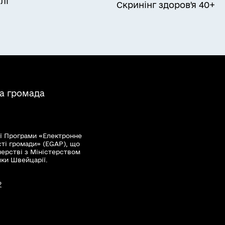
лі
Скринінг здоровʼя 40+
на громада
ї Програми «Електронне
сті громади» (EGAP), що
нерстві з Міністерством
мки Швейцарії.
?