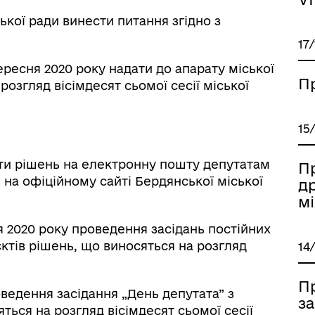
ської ради винести питання згідно з
17
ересня 2020 року надати до апарату міської
П
озгляд вісімдесят сьомої сесії міської
15
єкти рішень на електронну пошту депутатам
П
и на офіційному сайті Бердянської міської
др
мі
ня 2020 року проведення засідань постійних
єктів рішень, що виносяться на розгляд
14
П
оведення засідання „День депутата” з
за
ться на розгляд вісімдесят сьомої сесії