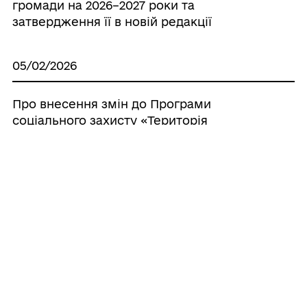
громади на 2026–2027 роки та
затвердження її в новій редакції
05/02/2026
Про внесення змін до Програми
соціального захисту «Територія
турботи» на 2025-2027 роки та
затвердження її в новій редакції
Усі рішення
ГРОМАДА
Контакти та звернення
ДОКУМЕНТИ ТА ДАНІ