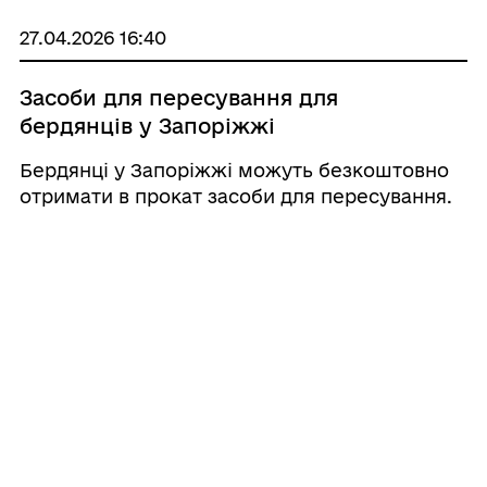
27.04.2026 16:40
Засоби для пересування для
бердянців у Запоріжжі
Бердянці у Запоріжжі можуть безкоштовно
отримати в прокат засоби для пересування.
27.04.2026 16:00
Послуга прання в Запоріжжі для
жителів БМТГ
Бердянський терцентр у Запоріжжі надає
послугу прання та сушіння одягу за