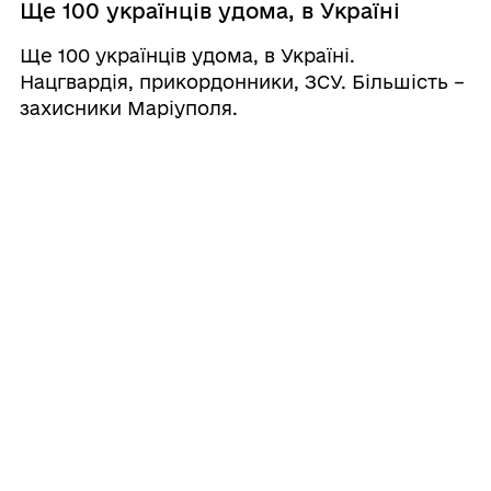
Ще 100 українців удома, в Україні
Ще 100 українців удома, в Україні.
Нацгвардія, прикордонники, ЗСУ. Більшість –
захисники Маріуполя.
1
2
...
458
459
460
...
493
ГРОМАДА
Контакти та звернення