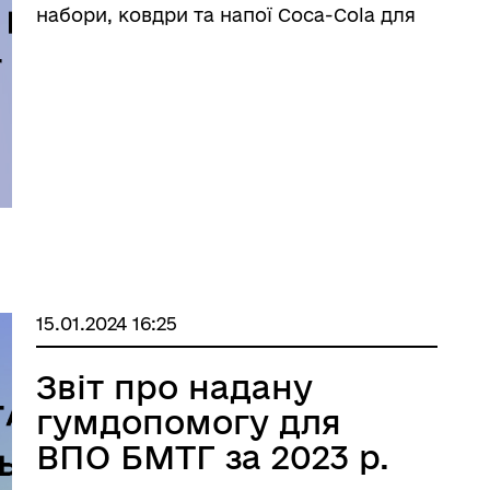
набори, ковдри та напої Сoca-Cola для
багатодітних родин з Бердянської МТГ.
15.01.2024 16:25
Звіт про надану
гумдопомогу для
ВПО БМТГ за 2023 р.