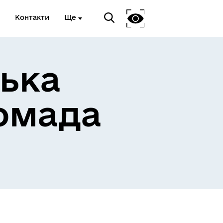
Контакти
Ще
ька
омада