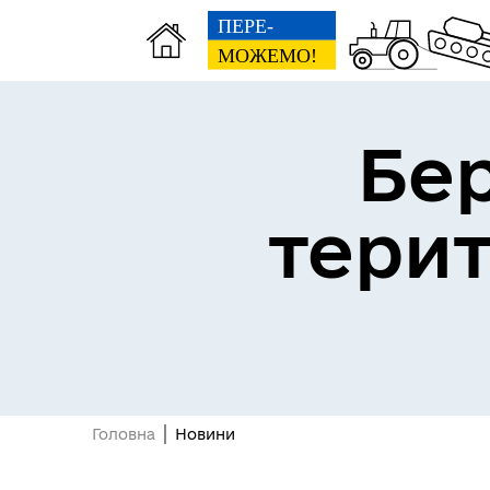
Бе
тери
Герої не вмирають
Головна
Новини