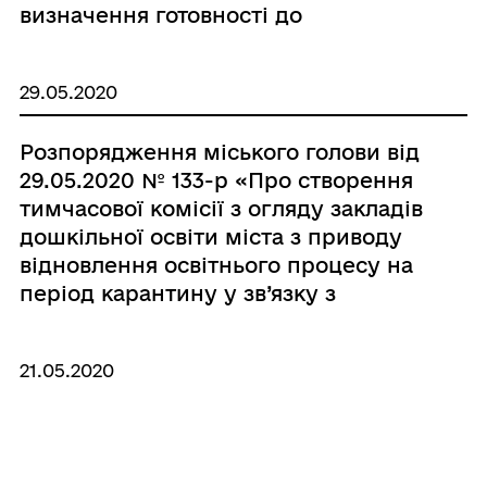
визначення готовності до
відновлення процесу реабілітації
дітей з інвалідністю у період
29.05.2020
карантину у зв’язку з поширенням
коронавірусної хвороби (COVID-19)»
Розпорядження міського голови від
29.05.2020 № 133-р «Про створення
тимчасової комісії з огляду закладів
дошкільної освіти міста з приводу
відновлення освітнього процесу на
період карантину у зв’язку з
поширенням коронавірусної
хвороби (COVID-19)»
21.05.2020
Розпорядження міського голови від
21.05.2020 № 119-р «Про створення
робочої комісії»