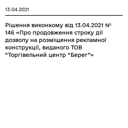
13.04.2021
Рішення виконкому від 13.04.2021 №
146 «Про продовження строку дії
дозволу на розміщення рекламної
конструкції, виданого ТОВ
“Торгівельний центр “Берег”»
13.04.2021
Рішення виконкому від 13.04.2021 №
138 «Про прийняття громадян на
квартирний облік, внесення змін до
квартирного обліку та зняття з
квартирного обліку»