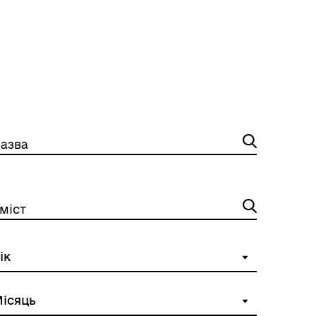
азва
міст