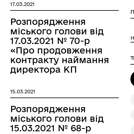
17.03.2021
Розпорядження
міського голови від
Н
17.03.2021 № 70-р
«Про продовження
контракту наймання
директора КП
«Аптека № 195»
БМР»
15.03.2021
Розпорядження
міського голови від
15.03.2021 № 68-р