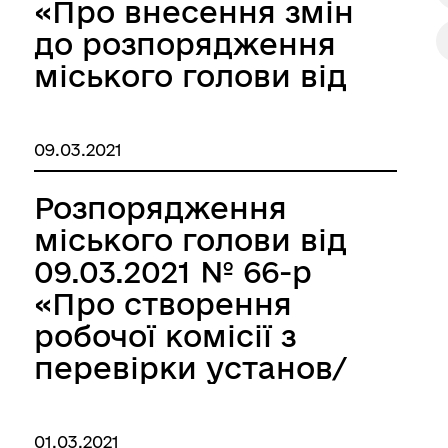
«Про внесення змін
до розпорядження
міського голови від
11.02.2021 №37-р»
09.03.2021
Розпорядження
міського голови від
09.03.2021 № 66-р
«Про створення
робочої комісії з
перевірки установ/
закладів надання
соціальних послуг»
01.03.2021