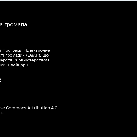
на громада
ї Програми «Електронне
сті громади» (EGAP), що
нерстві з Міністерством
мки Швейцарії.
?
ive Commons Attribution 4.0
е.