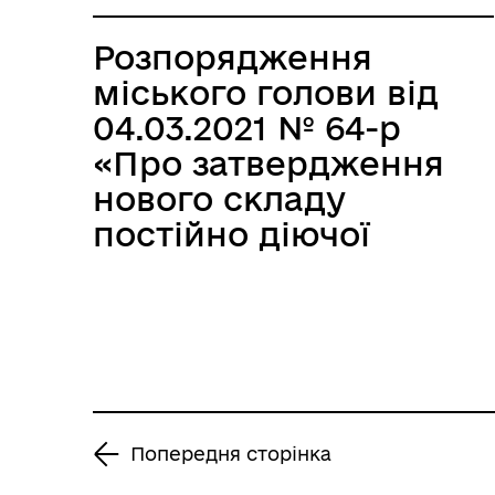
Розпорядження
міського голови від
04.03.2021 № 64-р
«Про затвердження
нового складу
постійно діючої
експертної комісії
Бердянської міської
ради та її
виконавчого
комітету»
Попередня сторінка