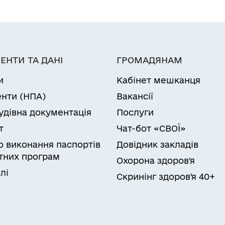
м.Бердянськ»»
ЕНТИ ТА ДАНІ
ГРОМАДЯНАМ
и
Кабінет мешканця
нти (НПА)
Вакансії
удівна документація
Послуги
т
Чат-бот «СВОЇ»
ро виконання паспортів
Довідник закладів
них програм
Охорона здоров'я
лі
Скринінг здоровʼя 40+