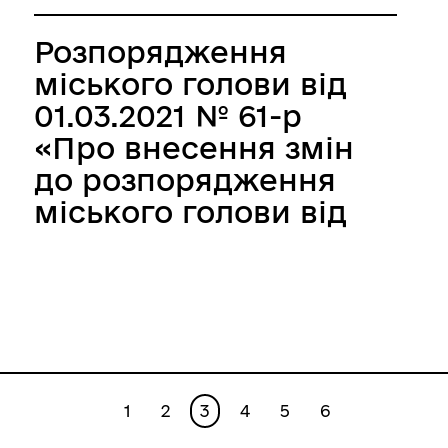
Розпорядження
міського голови від
01.03.2021 № 61-р
«Про внесення змін
до розпорядження
міського голови від
14.05.2020 №109-р
«Про реалізацію
комплексної
послуги «єМалятко»
в Центрі надання
адміністративних
1
2
3
4
5
6
послуг у