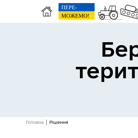
Бе
тери
Герої не вмирають
Головна
Рішення