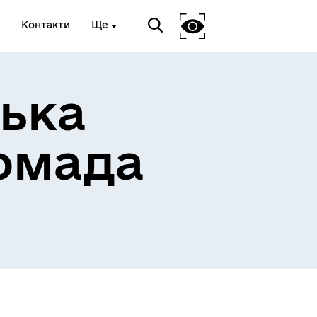
Контакти
Ще
ька
омада