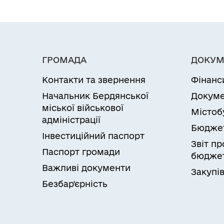
ГРОМАДА
ДОКУМ
Контакти та звернення
Фінанс
Начальник Бердянської
Докуме
міської військової
Містоб
адміністрації
Бюдже
Інвестиційний паспорт
Звіт п
Паспорт громади
бюджет
Важливі документи
Закупів
Безбар'єрність