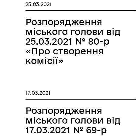
“Про затвердження
25.03.2021
Плану заходів щодо
здійснення
Розпорядження
державної
міського голови від
регуляторної
25.03.2021 № 80-р
політики
«Про створення
виконавчими
комісії»
органами
Бердянської міської
ради на 2021 рік»
17.03.2021
Розпорядження
міського голови від
17.03.2021 № 69-р