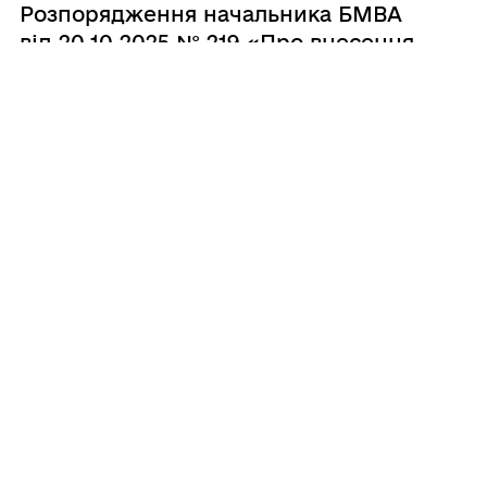
Розпорядження начальника БМВА
від 20.10.2025 № 219 «Про внесення
змін до розпорядження міської
військової адміністрації від
28.11.2024 № 922 «Про бюджет
Бердянської міської територіальної
громади на 2025 рік»»
22.10.2025
Розпорядження начальника БМВА
від 20.10.2025 № 218 «Про внесення
змін в додатки до Програми
соціального захисту «Територія
турботи» на 2025-2027 роки»
17.10.2025